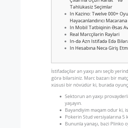
Çıxarma Üçün Rahat” “və
Təhlükəsiz Seçimlər
In Kazino: Twelve 000+ Oy
Həyəcanlandırıcı Macərana
In Mobil Tətbiqinin Əsas Av
Real Mərcçilərin Rəyləri
In-də Azn Istifadə Edə Bilə
In Hesabına Necə Giriş Etm
İstifadəçilər ən yaxşı anı seçib yer
görə bilərsiniz. Mərc bazarı bir matç
xüsusi bir növüdür ki, burada oyunç
Sektorun ən yaxşı provayderl
yaşayın.
Bəyəndiyim məqam odur ki, is
Pokerin Stud versiyalarına 5 ka
Bununla yanaşı, bəzi Plinko o