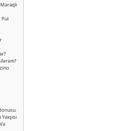
 Maraqlı
 Pul
r
ar?
Bilərəm?
azino
 Bonusu:
 Yaxşısı
 Və