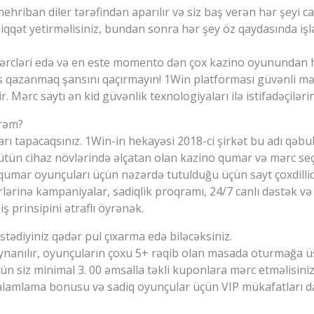
riban diler tərəfindən aparılır və siz baş verən hər şeyi canl
qqət yetirməlisiniz, bundan sonra hər şey öz qaydasında işl
rcləri edə və en este momento dən çox kazino oyunundan hə
qazanmaq şansını qaçırmayın! 1Win platforması güvənli mə
r. Mərc saytı ən kid güvənlik texnologiyaları ilə istifadəçilər
rəm?
ı tapacaqsınız. 1Win-in hekayəsi 2018-ci şirkət bu adı qəbu
tün cihaz növlərində əlçatan olan kazino qumar və mərc seçim
qumar oyunçuları üçün nəzərdə tutulduğu üçün sayt çoxdillidi
rlərinə kampaniyalar, sadiqlik proqramı, 24/7 canlı dəstək və
ş prinsipini ətraflı öyrənək.
tədiyiniz qədər pul çıxarma edə biləcəksiniz.
ynanılır, oyunçuların çoxu 5+ rəqib olan masada oturmağa üs
n siz minimal 3. 00 əmsalla təkli kuponlara mərc etməlisiniz
salamlama bonusu və sadiq oyunçular üçün VIP mükafatları dax