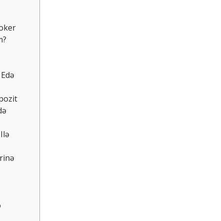
oker
m?
 Edə
pozit
də
Ilə
rinə
ə