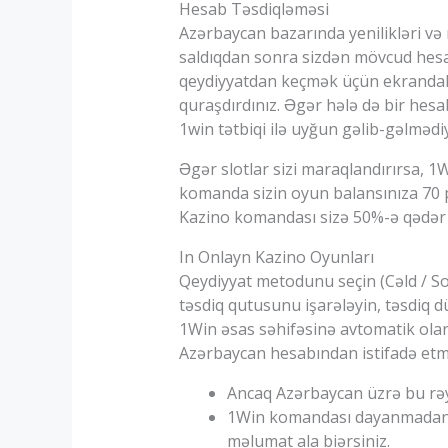
Hesab Təsdiqləməsi
Azərbaycan bazarında yenilikləri və
saldıqdan sonra sizdən mövcud hesabı
qeydiyyatdan keçmək üçün ekrandakı m
quraşdırdınız. Əgər hələ də bir hesa
1win tətbiqi ilə uyğun gəlib-gəlmədiy
Əgər slotlar sizi maraqlandırırsa, 1
komanda sizin oyun balansınıza 70 p
Kazino komandası sizə 50%-ə qədər 
In Onlayn Kazino Oyunları
Qeydiyyat metodunu seçin (Cəld / Sos
təsdiq qutusunu işarələyin, təsdiq d
1Win əsas səhifəsinə avtomatik olar
Azərbaycan hesabından istifadə etm
Ancaq Azərbaycan üzrə bu rəy
1Win komandası dayanmadan ye
məlumat ala biərsiniz.