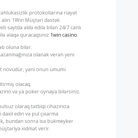
əhlükəsizlik protokollarına riayət
z alın. 1Win Müştəri dəstək
eb saytda əldə edilə bilən 24/7 canlı
 ilə əlaqə quracaqsınız
1win casino
.
b oluna bilər.
qazanmağınıza olanak verən yeni
lt növüdür, yəni onun ümumi
irmiş olacaq.
zino və ya poker oynaya bilərsiniz.
ulsuz olaraq tətbiqi cihazınıza
daxil edin və pul çıxarma
əcək, bundan sonra isə bukmeyker
üştəriyə xidmət verir.