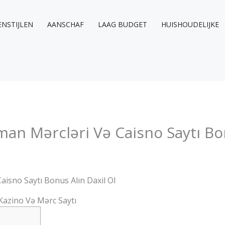
ENSTIJLEN
AANSCHAF
LAAG BUDGET
HUISHOUDELIJKE
dman Mərcləri Və Caisno Saytı Bo
aisno Saytı Bonus Alın Daxil Ol
Kazino Və Mərc Saytı