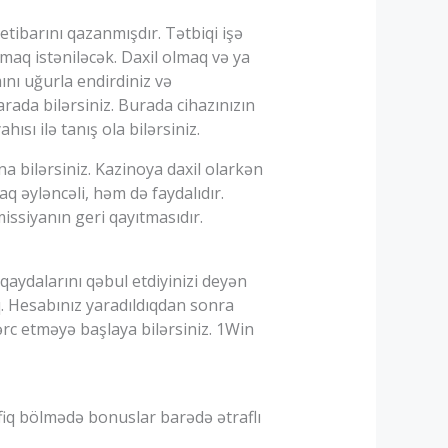
tibarını qazanmışdır. Tətbiqi işə
tmaq istəniləcək. Daxil olmaq və ya
nı uğurla endirdiniz və
rada bilərsiniz. Burada cihazınızın
sı ilə tanış ola bilərsiniz.
a bilərsiniz. Kazinoya daxil olarkən
 əyləncəli, həm də faydalıdır.
ssiyanın geri qayıtmasıdır.
qaydalarını qəbul etdiyinizi deyən
q. Hesabınız yaradıldıqdan sonra
rc etməyə başlaya bilərsiniz. 1Win
iq bölmədə bonuslar barədə ətraflı