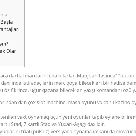
unla
 Başla
antajları
rəm?
ək Olar
indəcə dərhal mərclərini edə bilərlər. Matç səhifəsində” “bütü
 daxilində istifadəçilərin mərc qoya biləcəkləri bir hadisə de
u öz fikrincə, uğur qazana biləcək ən yaxşı komandanı özü ya
ərindən dən çox slot machine, masa oyunu və canlı kazino o
tənilən vaxt oynamaq üçün yeni oyunlar tapıb əylənə bilirəm
rtlı Stad, 7 kartlı Stad və Yuxarı-Aşağı daxildir.
yunlarını trial (pulsuz) versiyada oynama imkanı da mövcudd