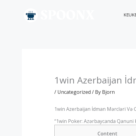
Skip
to
KEUK
content
1win Azerbaijan İ
/
Uncategorized
/ By
Bjorn
1win Azerbaijan İdman Mərcləri Və C
“1win Poker: Azərbaycanda Qanuni 
Content