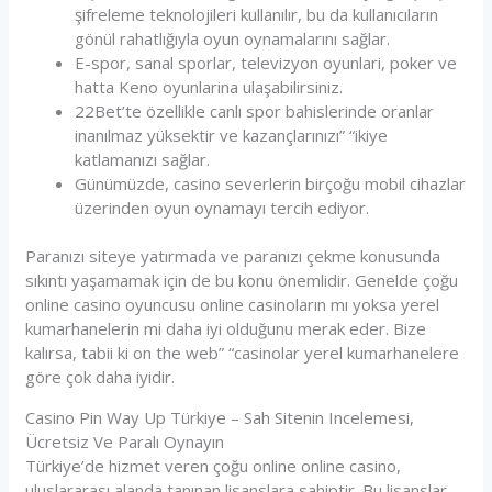
şifreleme teknolojileri kullanılır, bu da kullanıcıların
gönül rahatlığıyla oyun oynamalarını sağlar.
E-spor, sanal sporlar, televizyon oyunlari, poker ve
hatta Keno oyunlarina ulaşabilirsiniz.
22Bet’te özellikle canlı spor bahislerinde oranlar
inanılmaz yüksektir ve kazançlarınızı” “ikiye
katlamanızı sağlar.
Günümüzde, casino severlerin birçoğu mobil cihazlar
üzerinden oyun oynamayı tercih ediyor.
Paranızı siteye yatırmada ve paranızı çekme konusunda
sıkıntı yaşamamak için de bu konu önemlidir. Genelde çoğu
online casino oyuncusu online casinoların mı yoksa yerel
kumarhanelerin mi daha iyi olduğunu merak eder. Bize
kalırsa, tabii ki on the web” “casinolar yerel kumarhanelere
göre çok daha iyidir.
Casino Pin Way Up Türkiye – Sah Sitenin Incelemesi,
Ücretsiz Ve Paralı Oynayın
Türkiye’de hizmet veren çoğu online online casino,
uluslararası alanda tanınan lisanslara sahiptir. Bu lisanslar,