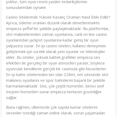
yoktur, tüm oyun resmi yazılım tedarikçilerinin
sunucularından oynanır.
Casino Sitelerinde Yüksek Kazanç Oranları Nasıl Elde Edilir?
Ayrıca, ödeme oranları düzenli olarak denetlenmekte
empieza şeffaf bir şekilde paylaşılmaktadır. Bu platformlar,
slot makinelerinden zaman oyunlarına, canlı on line casino
oyunlarından jackpot oyunlarına kadar geniş bir oyun
yelpazesi sunar. En iyi casino siteleri, kullanıcı deneyimini
geliştirmek için sürekli olarak yeni oyunlar ve teknolojiler
ekler. Bu siteler, yüksek kaliteli grafikler empieza ses
efektleri ile gerçekçi bir oyun atmosferi yaratır, böylece
oyuncular kendilerini gerçek bir casinoda gibi hissederler.
En iyi bahis sitelerinden biri olan 22Bet, net sitesinde slot
makinesi oyunlarını ve spor bahislerini başarılı bir şekilde
harmanlamaktadır. Site, çok çeşitli hizmetler, birinci sınıf
müşteri hizmetleri sunar empieza herkesin güvenliğini
sağlar.
Buna rağmen, ülkemizde çok sayıda kumar sitelerini
sevenler istediği zaman online olarak, sorun yaşamadan