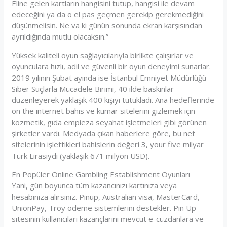
Eline gelen kartların hangisini tutup, hangisi ile devam
edeceğini ya da o el pas geçmen gerekip gerekmediğini
düşünmelisin. Ne va ki günün sonunda ekran karşısından
ayrıldığında mutlu olacaksın.”
Yüksek kaliteli oyun sağlayıcılarıyla birlikte çalışırlar ve
oyunculara hızlı, adil ve güvenli bir oyun deneyimi sunarlar.
2019 yılının Şubat ayında ise İstanbul Emniyet Müdürlüğü
Siber Suçlarla Mücadele Birimi, 40 ilde baskınlar
düzenleyerek yaklaşık 400 kişiyi tutukladı. Ana hedeflerinde
on the internet bahis ve kumar sitelerini gizlemek için
kozmetik, gıda empieza seyahat işletmeleri gibi görünen
şirketler vardı. Medyada çıkan haberlere göre, bu net
sitelerinin işlettikleri bahislerin değeri 3, your five milyar
Türk Lirasıydı (yaklaşık 671 milyon USD).
En Popüler Online Gambling Establishment Oyunları
Yani, gün boyunca tüm kazancınızı kartınıza veya
hesabınıza alırsınız. Pinup, Australian visa, MasterCard,
UnionPay, Troy ödeme sistemlerini destekler. Pin Up
sitesinin kullanıcıları kazançlarını mevcut e-cüzdanlara ve