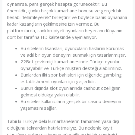
oynanırsa, para gerçek hesapta görünecektir. Bu
önemlidir, çünkü birçok kumarhane bonusu ve gerçek bir
hesabı “lehimleyerek” birleştirir ve böylece bahis oynanana
kadar kazançların çekilmesine izin vermez. Bu
platformlarda, canlı krupiyeli oyunların heyecanı dünyanın
dört bir tarafına HD kalitesinde yayınlanıyor.
Bu sitelerin lisansları, oyuncuların haklarını korumak
ve adil bir oyun deneyimi sunmak için tasarlanmıştır.
22Bet çevirimiçi kumarhanesinde Türkçe oyunlar
oynayabilir ve Türkçe müşteri desteği alabilirsiniz.
Bunlardan ilki spor bahisleri için diğeride gambling
establishment oyunları için geçerlidir.
Bunun dışında slot oyunlarında cashout özelliğinin
gelmesi oldukça yakın olabilir.
Bu siteler kullanıcıların gerçek bir casino deneyimi
yaşamasını sağlar.
Tabii ki Türkiye’deki kumarhanelerin tamamen yasa dışı
olduğunu tekrardan hatırlatmalıyız. Bu nedenle kayıt
olacağınız online casinonun güvenilir ve iyi bir çevrimiçi