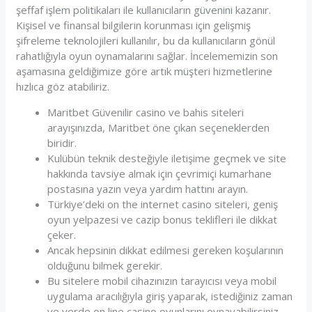
şeffaf işlem politikaları ile kullanıcıların güvenini kazanır.
Kişisel ve finansal bilgilerin korunması için gelişmiş
şifreleme teknolojileri kullanılır, bu da kullanıcıların gönül
rahatlığıyla oyun oynamalarını sağlar. İncelememizin son
aşamasına geldiğimize göre artık müşteri hizmetlerine
hızlıca göz atabiliriz.
Maritbet Güvenilir casino ve bahis siteleri
arayışınızda, Maritbet öne çıkan seçeneklerden
biridir.
Kulübün teknik desteğiyle iletişime geçmek ve site
hakkında tavsiye almak için çevrimiçi kumarhane
postasına yazın veya yardım hattını arayın.
Türkiye’deki on the internet casino siteleri, geniş
oyun yelpazesi ve cazip bonus teklifleri ile dikkat
çeker.
Ancak hepsinin dikkat edilmesi gereken koşularının
olduğunu bilmek gerekir.
Bu sitelere mobil cihazınızın tarayıcısı veya mobil
uygulama aracılığıyla giriş yaparak, istediğiniz zaman
ve yerde on line casino oyunlarını oynayabilirsiniz.