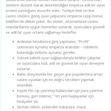
sitelerin düzenli olarak denetlendiğini empieza adil bir oyun
ortamı sunduğunu assurée eder. Türkiye’deki on-line
casino siteleri, geniş oyun yelpazesi empieza cazip bonus
teklifleri ile dikkat çeker. Bu siteler, international casino
standartlarına uygun hizmetler sunarak, oyunculara güvenli
ve adil bir oyun ortamı sağlamayı hedefler.
Ardından hesabınıza giriş yapmanız, “Profil”
sekmesini açmanız empieza ardından – ödüllerin
bulunduğu bölümü açmanız gerekir.
Yüksek kaliteli oyun sağlayıcılarıyla birlikte çalışırlar
ve oyunculara hızlı, adil ve güvenli bir oyun deneyimi
sunarlar.
Bahis dünyasında her geçen gün popüleritesi artan
casino oyunları için en doğru tercihleri yapmak
önemlidir.
Kayıtlı Pin-Up çevrimiçi kullanıcıları için para yatırma
bonusu, geri ödeme,” “en yeni başlayanlar için
hediyeler vb.
Slottan rulete, pokerden bakaraya, masa