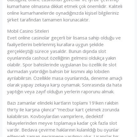
kumarhane olmasına dikkat etmek çok önemlidir. Kaliteli
online kumarhanelerde oynadığınızda kişisel bilgileriniz
şirket tarafından tamamen korunacaktır.
Mobil Casino Siteleri
Evet online casinolar geçerli bir lisansa sahip olduğu ve
faaliyetlerini belirlenmiş kurallara uygun şekilde
gerçekleştiği sürece yasaldır. Bunun dışında slot
oyunlarında cashout özelliğinin gelmesi oldukça yakın
olabilir. Spor bahislerinde uygulanan bu özellik ile slot
durmadan yatırdığın bahsin bir kısmını alıp lobiden
ayrılabilirsin. Özellikle masa oyunlarında, deneme amaçlı
olarak yapay zekaya karşı oynamak. Sonrasında da hata
yaptığın veya zayıf olduğun yerlerin raporunu almak.
Bazı zamanlar elindeki kartların toplamı 19’iken rakibin
thirty ile karşına çıkınca” “mecbur kart çekmek zorunda
kalabilirsin. Kovboylardan vampirlere, dedektif
hikayelerinden meyve toplamaya kadar çok fazla slot
vardır. Bedava çevirme haklarının kulanıldığı bu oyunlar
eğlenceli zaman geçirmene yardımcı olur. Lisanslar bir