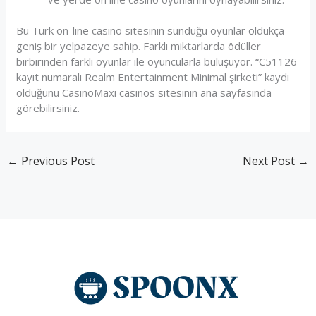
Bu Türk on-line casino sitesinin sunduğu oyunlar oldukça
geniş bir yelpazeye sahip. Farklı miktarlarda ödüller
birbirinden farklı oyunlar ile oyuncularla buluşuyor. “C51126
kayıt numaralı Realm Entertainment Minimal şirketi” kaydı
olduğunu CasinoMaxi casinos sitesinin ana sayfasında
görebilirsiniz.
←
Previous Post
Next Post
→