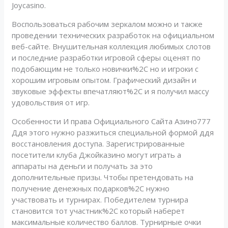
Joycasino.
Воспользоваться рабочим зеркалом можно и также
проведении технических разработок на официальном
веб-сайте. Внушительная коллекция любимых слотов
и последние разработки игровой сферы оценят по
подобающим не только новички%2C но и игроки с
хорошим игровым опытом. Графический дизайн и
звуковые эффекты впечатляют%2C и я получил массу
удовольствия от игр.
Особенности И права Официального Сайта Азино777
Ддя этого нужно разжиться специальной формой ддя
восстановления доступа. Зарегистрированные
посетители клуба Джойказино могут играть а
аппараты на деньги и получать за это
дополнительные призы. Чтобы претендовать на
получение денежных подарков%2C нужно
участвовать и турнирах. Победителем турнира
становится тот участник%2C который наберет
максимальные количество баллов. Турнирные очки