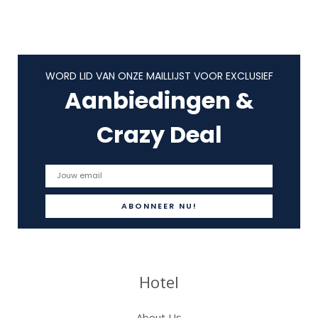
WORD LID VAN ONZE MAILLIJST VOOR EXCLUSIEF
Aanbiedingen &
Crazy Deal
Hotel
About Us