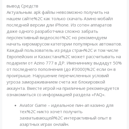
вывод Средств
Актуальным. apk файлы невозможно получить на
нашем сайте%2C как только скачать Азино мобайл
последней версии дли iPhone. Из сотен аппаратов
даже одного разработчика сложно забрать
перспективный видеослот%2C но рекомендуем
начать киромарусом категории популярных автоматов.
Каждый пользователь из ряда стран%2C и том числе
Европейских и Казахстана%2C может рассчитывать на
подарили от Azino 777 в ДР. Имениннику выдадут 50%
от последнего пополнения (до ₽3000)%2C если он в
проигрыше. Нарушение перечисленных условий
угроза замораживанием счета же блокировкой
аккаунта. Вместе игрой на приличные рекомендуется
ознакомиться со информацией раздела «FAQ».
Aviator Game – идеальное пин-ап казино для
тех%2C никто хочет получить
захватывающей%2C интерактивный опыт в
азартных играх онлайн.