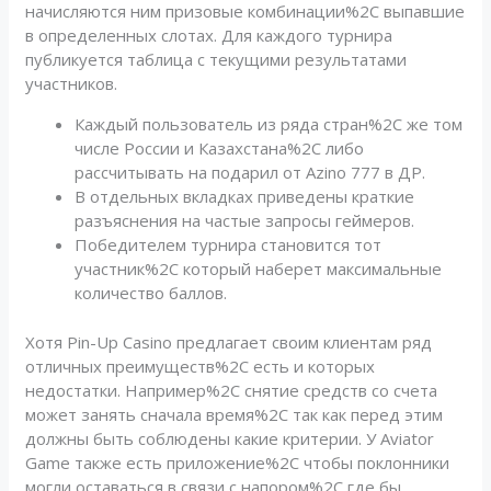
начисляются ним призовые комбинации%2C выпавшие
в определенных слотах. Для каждого турнира
публикуется таблица с текущими результатами
участников.
Каждый пользователь из ряда стран%2C же том
числе России и Казахстана%2C либо
рассчитывать на подарил от Azino 777 в ДР.
В отдельных вкладках приведены краткие
разъяснения на частые запросы геймеров.
Победителем турнира становится тот
участник%2C который наберет максимальные
количество баллов.
Хотя Pin-Up Casino предлагает своим клиентам ряд
отличных преимуществ%2C есть и которых
недостатки. Например%2C снятие средств со счета
может занять сначала время%2C так как перед этим
должны быть соблюдены какие критерии. У Aviator
Game также есть приложение%2C чтобы поклонники
могли оставаться в связи с напором%2C где бы