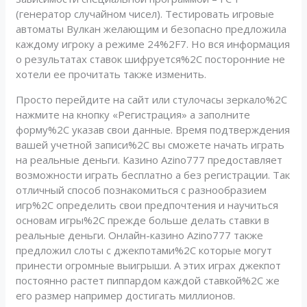
(генератор случайном чисел). Тестировать игровые
автоматы Вулкан желающим и безопасно предложила
каждому игроку а режиме 24%2F7. Но вся информация
о результатах ставок шифруется%2C посторонние не
хотели ее прочитать также изменить.
Просто перейдите на сайт или стулочасы зеркало%2C
нажмите на кнопку «Регистрация» а заполните
форму%2C указав свои данные. Время подтверждения
вашей учетной записи%2C вы сможете начать играть
на реальные деньги. Казино Azino777 предоставляет
возможности играть бесплатно а без регистрации. Так
отличный способ познакомиться с разнообразием
игр%2C определить свои предпочтения и научиться
основам игры%2C прежде больше делать ставки в
реальные деньги. Онлайн-казино Azino777 также
предложил слоты с джекпотами%2C которые могут
принести огромные выигрыши. А этих играх джекпот
постоянно растет пиппардом каждой ставкой%2C же
его размер например достигать миллионов.