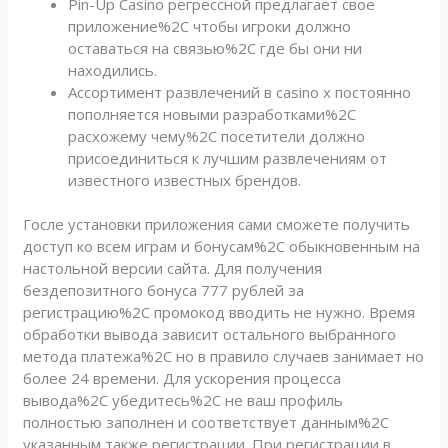
Pin-Up Casino регрессной предлагает свое
приложение%2C чтобы игроки должно
оставаться на связью%2C где бы они ни
находились.
Ассортимент развлечений в casino x постоянно
пополняется новыми разработками%2C
расхожему чему%2C посетители должно
присоединиться к лучшим развлечениям от
известного известных брендов.
Госле установки приложения сами сможете получить
доступ ко всем играм и бонусам%2C обыкновенным на
настольной версии сайта. Для получения
бездепозитного бонуса 777 рублей за
регистрацию%2C промокод вводить не нужно. Время
обработки вывода зависит остального выбранного
метода платежа%2C но в правило случаев занимает но
более 24 времени. Для ускорения процесса
вывода%2C убедитесь%2C не ваш профиль
полностью заполнен и соответствует данным%2C
указанным также регистрации. При регистрации в