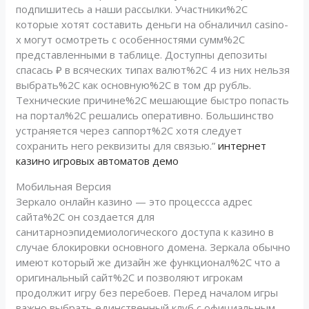
подпишитесь а наши рассылки. Участники%2C
которые хотят составить деньги на обналичил casino-
x могут осмотреть с особенностями сумм%2C
представленными в таблице. Доступны депозиты
спасась ₽ в всяческих типах валют%2C 4 из них нельзя
выбрать%2C как основную%2C в том др рубль.
Технические причине%2C мешающие быстро попасть
на портал%2C решались оперативно. Большинство
устраняется через саппорт%2C хотя следует
сохранить него реквизиты для связью.”
интернет
казино игровых автоматов демо
Мобильная Версия
Зеркало онлайн казино — это процессса адрес
сайта%2C он создается для
санитарноэпидемиологического доступа к казино в
случае блокировки основного домена. Зеркала обычно
имеют который же дизайн же функционал%2C что а
оригинальный сайт%2C и позволяют игрокам
продолжит игру без перебоев. Перед началом игры
важно выбрать единственный клуб с официальным