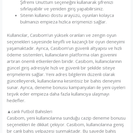
Şifremi Unuttum seçeneğini kullanarak şifrenizi
sıfırlayabilir ve yeniden giriş yapabilirsiniz.
Sitenin kullanıcı dostu arayüzü, oyunları kolayca
bulmanızı empieza hızlıca erişmenizi sağlar.
Kullanıcılar, Casibom’un yüksek oranları ve zengin oyun
seçenekleri sayesinde keyifli ve kazançlı bir oyun deneyimi
yaşamaktadır. Ayrıca, Casibom’un güvenli altyapısı ve hızlı
ödeme sistemleri, kullanıcıların platforma olan güvenini
artıran önemli etkenlerden biridir. Casibom, kullanıcılarının
güncel giriş adresiyle hızlı ve güvenli bir şekilde siteye
erişmelerini sağlar. Yeni adres bilgilerini düzenli olarak
güncelleyerek, kullanıcılarına kesintisiz bir bahis deneyimi
sunar. Ayrıca, deneme bonusu kampanyaları ile yeni üyeleri
teşvik eder empieza daha fazla kullanıcıya ulaşmayı
hedefler.
▲canlı Futbol Bahisleri
Casibom, yeni kullanıcılarına sunduğu cazip deneme bonusu
seçenekleri ile dikkat çekiyor. Casibom, kullanıcılarına geniş
bir canlı bahis yelpazesi sunmaktadır. Bu sayede bahis