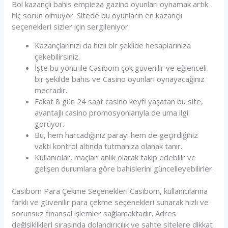
Bol kazançlı bahis empieza gazino oyunları oynamak artık
hiç sorun olmuyor. Sitede bu oyunların en kazançlı
seçenekleri sizler için sergileniyor.
Kazançlarınızı da hızlı bir şekilde hesaplarınıza
çekebilirsiniz.
İşte bu yönü ile Casibom çok güvenilir ve eğlenceli
bir şekilde bahis ve Casino oyunları oynayacağınız
mecradır.
Fakat 8 gün 24 saat casino keyfi yaşatan bu site,
avantajlı casino promosyonlarıyla de uma ilgi
görüyor.
Bu, hem harcadığınız parayı hem de geçirdiğiniz
vakti kontrol altında tutmanıza olanak tanır.
Kullanıcılar, maçları anlık olarak takip edebilir ve
gelişen durumlara göre bahislerini güncelleyebilirler.
Casibom Para Çekme Seçenekleri Casibom, kullanıcılarına
farklı ve güvenilir para çekme seçenekleri sunarak hızlı ve
sorunsuz finansal işlemler sağlamaktadır. Adres
değişiklikleri sırasında dolandırıcılık ve sahte sitelere dikkat