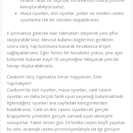
birlikte rahat bir biçimde sorunlarınızı hızlıca çözüme
kavuşturabiliyorsunuz.
Masa oyunları, slot oyunlar, poker ve sevilen casino
oyunlarına tek bir siteden ulaşabilirsiniz.
E-postanıza gelecek olan talimatları izleyerek yeni şifre
oluşturabilirsiniz. Mevcut kullanıcı bilgilerinizi girdikten
sonra Giriş Yap butonuna basarak hesabınıza erişim
sağlayabilirsiniz. Eğer henüz bir hesabınız yoksa, yine aynı
bölümde bulunan Kayıt Ol seçeneğine tıklayarak yeni bir
hesap oluşturabilirsiniz.
Casibom Giriş Yapmakta Sorun Yaşıyorum, Eine
Yapmalıyım?
Casibom’da slot oyunları, masa oyunları, canlı casino
oyunları ve daha birçok farklı oyun seçeneği bulunmaktadır.
İlgilendiğiniz oyunları ana sayfadaki kategorilerden
bulabilirsiniz. Canlı on line casino oyunları ile gerçek
krupiyelerle yönetilen gerçek zamanlı oyun deneyimi
sunuyorlar. Fakat seven gün 24 ketika casino keyfi yaşatan
bu site, avantajlı casino promosyonlarıyla da ilgi görüyor.