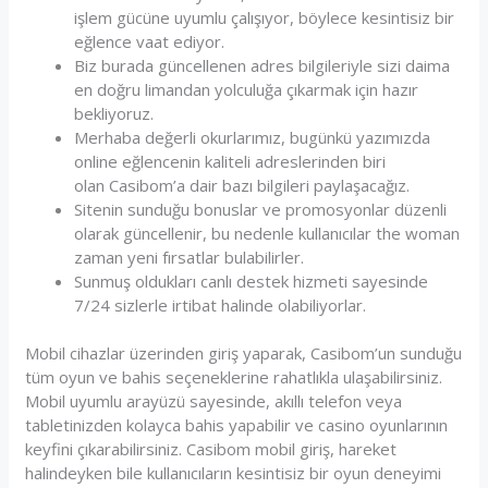
işlem gücüne uyumlu çalışıyor, böylece kesintisiz bir
eğlence vaat ediyor.
Biz burada güncellenen adres bilgileriyle sizi daima
en doğru limandan yolculuğa çıkarmak için hazır
bekliyoruz.
Merhaba değerli okurlarımız, bugünkü yazımızda
online eğlencenin kaliteli adreslerinden biri
olan Casibom’a dair bazı bilgileri paylaşacağız.
Sitenin sunduğu bonuslar ve promosyonlar düzenli
olarak güncellenir, bu nedenle kullanıcılar the woman
zaman yeni fırsatlar bulabilirler.
Sunmuş oldukları canlı destek hizmeti sayesinde
7/24 sizlerle irtibat halinde olabiliyorlar.
Mobil cihazlar üzerinden giriş yaparak, Casibom’un sunduğu
tüm oyun ve bahis seçeneklerine rahatlıkla ulaşabilirsiniz.
Mobil uyumlu arayüzü sayesinde, akıllı telefon veya
tabletinizden kolayca bahis yapabilir ve casino oyunlarının
keyfini çıkarabilirsiniz. Casibom mobil giriş, hareket
halindeyken bile kullanıcıların kesintisiz bir oyun deneyimi