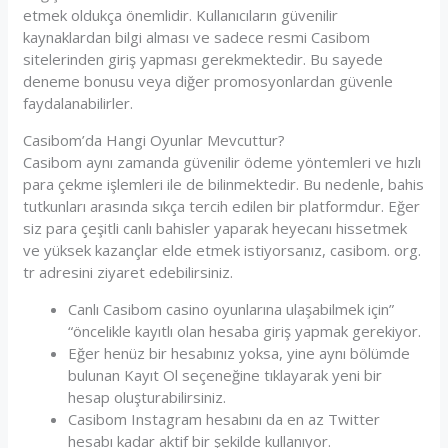
etmek oldukça önemlidir. Kullanıcıların güvenilir
kaynaklardan bilgi alması ve sadece resmi Casibom
sitelerinden giriş yapması gerekmektedir. Bu sayede
deneme bonusu veya diğer promosyonlardan güvenle
faydalanabilirler.
Casibom’da Hangi Oyunlar Mevcuttur?
Casibom aynı zamanda güvenilir ödeme yöntemleri ve hızlı
para çekme işlemleri ile de bilinmektedir. Bu nedenle, bahis
tutkunları arasında sıkça tercih edilen bir platformdur. Eğer
siz para çeşitli canlı bahisler yaparak heyecanı hissetmek
ve yüksek kazançlar elde etmek istiyorsanız, casibom. org.
tr adresini ziyaret edebilirsiniz.
Canlı Casibom casino oyunlarına ulaşabilmek için”
“öncelikle kayıtlı olan hesaba giriş yapmak gerekiyor.
Eğer henüz bir hesabınız yoksa, yine aynı bölümde
bulunan Kayıt Ol seçeneğine tıklayarak yeni bir
hesap oluşturabilirsiniz.
Casibom Instagram hesabını da en az Twitter
hesabı kadar aktif bir şekilde kullanıyor.