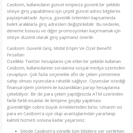
Casibom, kullanıcıların güncel empieza güvenli bir şekilde
siteye giriş yapabilmesi için çeşitli güncel adres bilgilerini
paylaşmaktadır. Ayrıca, güvenlik önlemleri kapsamında
belirli aralıklarla giriş adresleri değiştirilebilir. Bu nedenle,
deneme bonusu ve diğer promosyonları kaçırmamak için
siteye düzenli olarak giriş yapmanız önerilir.
Casibom: Güvenli Giriş, Mobil Erişim Ve Özel Benefit
Fırsatları
Özellikle Twitter hesaplarını çok etkin bir şekilde kullanan
Casibom, kullanıcılarının sorularına sosyal medya üzerinden
cevaplıyor. Çok fazla seçenekle afin de çekim yöntemine
sahip olması oyunculara rahatlık sağlıyor. Oyuncular istediği
finansal işlem yöntemi ile kazandıkları parayı hesaplarına
çekebiliyor. Bir de para çekim yaptığınızda ATM üzerinden
farklı farklı insanlar ile iletişime geçilip yapılması
güvenilirliğin sobre büyük örneklerinden birisi. Umarım siz
para en Casibom’a üye olup avantajlarından yararlanıp
kaliteli hizmeti sonuna kadar yaşarsınız.
Sitede Casibom’a yönelik tüm bilgilere yer verilirken