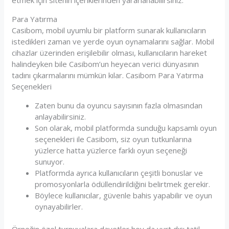
Para Yatırma
Casibom, mobil uyumlu bir platform sunarak kullanıcıların
istedikleri zaman ve yerde oyun oynamalarını sağlar. Mobil
cihazlar üzerinden erişilebilir olması, kullanıcıların hareket
halindeyken bile Casibom’un heyecan verici dünyasının
tadını çıkarmalarını mümkün kılar. Casibom Para Yatırma
Seçenekleri
Zaten bunu da oyuncu sayısının fazla olmasından
anlayabilirsiniz.
Son olarak, mobil platformda sunduğu kapsamlı oyun
seçenekleri ile Casibom, siz oyun tutkunlarına
yüzlerce hatta yüzlerce farklı oyun seçeneği
sunuyor.
Platformda ayrıca kullanıcıların çeşitli bonuslar ve
promosyonlarla ödüllendirildiğini belirtmek gerekir.
Böylece kullanıcılar, güvenle bahis yapabilir ve oyun
oynayabilirler.