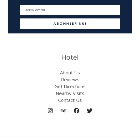
Hotel
About Us
Reviews
Get Directions
Nearby Visits
Contact Us