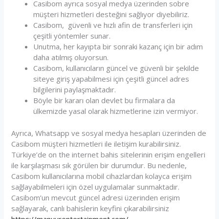
Casibom ayrıca sosyal medya üzerinden sobre
müşteri hizmetleri desteğini sağlıyor diyebiliriz.
Casibom, güvenli ve hızlı afin de transferleri için
çeşitli yöntemler sunar.
Unutma, her kayıpta bir sonraki kazanç için bir adım
daha atılmış oluyorsun.
Casibom, kullanıcıların güncel ve güvenli bir şekilde
siteye giriş yapabilmesi için çeşitli güncel adres
bilgilerini paylaşmaktadır.
Böyle bir kararı olan devlet bu firmalara da
ülkemizde yasal olarak hizmetlerine izin vermiyor.
Ayrıca, Whatsapp ve sosyal medya hesapları üzerinden de
Casibom müşteri hizmetleri ile iletişim kurabilirsiniz.
Türkiye’de on the internet bahis sitelerinin erişim engelleri
ile karşılaşması sık görülen bir durumdur. Bu nedenle,
Casibom kullanıcılarına mobil cihazlardan kolayca erişim
sağlayabilmeleri için özel uygulamalar sunmaktadır.
Casibom’un mevcut güncel adresi üzerinden erişim
sağlayarak, canlı bahislerin keyfini çıkarabilirsiniz
https://manuvrentertainment.com/
.