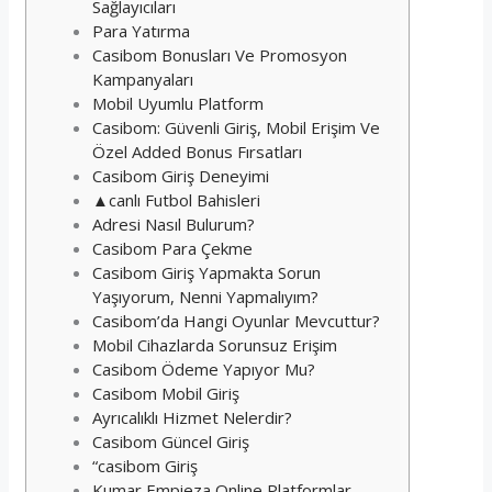
Sağlayıcıları
Para Yatırma
Casibom Bonusları Ve Promosyon
Kampanyaları
Mobil Uyumlu Platform
Casibom: Güvenli Giriş, Mobil Erişim Ve
Özel Added Bonus Fırsatları
Casibom Giriş Deneyimi
▲canlı Futbol Bahisleri
Adresi Nasıl Bulurum?
Casibom Para Çekme
Casibom Giriş Yapmakta Sorun
Yaşıyorum, Nenni Yapmalıyım?
Casibom’da Hangi Oyunlar Mevcuttur?
Mobil Cihazlarda Sorunsuz Erişim
Casibom Ödeme Yapıyor Mu?
Casibom Mobil Giriş
Ayrıcalıklı Hizmet Nelerdir?
Casibom Güncel Giriş
“casibom Giriş
Kumar Empieza Online Platformlar