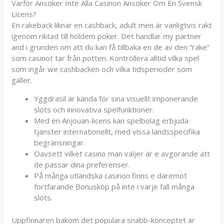
Varför Ansöker Inte Alla Casinon Ansöker Om En Svensk
Licens?
En rakeback liknar en cashback, adult men är vanligtvis rakt
igenom riktad till holdem poker. Det handlar my partner
and i grunden om att du kan få tillbaka en de av den “rake”
som casinot tar från potten. Kontrollera alltid vilka spel
som ingår we cashbacken och vilka tidsperioder som
gäller.
Yggdrasil är kända för sina visuellt imponerande
slots och innovativa spelfunktioner.
Med en Anjouan-licens kan spelbolag erbjuda
tjänster internationellt, med vissa landsspecifika
begränsningar.
Oavsett vilket casino man väljer är e avgörande att
de passar dina preferenser.
På många utländska casinon finns e däremot
fortfarande Bonusköp på inte i varje fall många
slots.
Uppfinnaren bakom det populära snabb-konceptet är