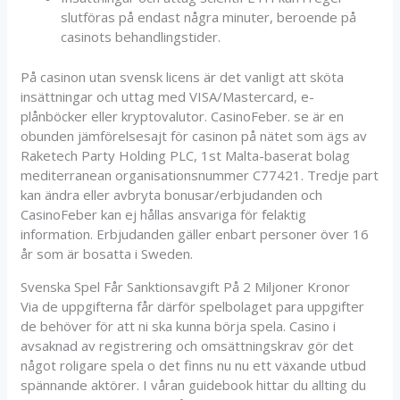
slutföras på endast några minuter, beroende på
casinots behandlingstider.
På casinon utan svensk licens är det vanligt att sköta
insättningar och uttag med VISA/Mastercard, e-
plånböcker eller kryptovalutor. CasinoFeber. se är en
obunden jämförelsesajt för casinon på nätet som ägs av
Raketech Party Holding PLC, 1st Malta-baserat bolag
mediterranean organisationsnummer C77421. Tredje part
kan ändra eller avbryta bonusar/erbjudanden och
CasinoFeber kan ej hållas ansvariga för felaktig
information. Erbjudanden gäller enbart personer över 16
år som är bosatta i Sweden.
Svenska Spel Får Sanktionsavgift På 2 Miljoner Kronor
Via de uppgifterna får därför spelbolaget para uppgifter
de behöver för att ni ska kunna börja spela. Casino i
avsaknad av registrering och omsättningskrav gör det
något roligare spela o det finns nu nu ett växande utbud
spännande aktörer. I våran guidebook hittar du allting du