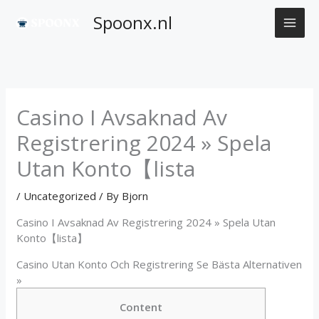
Skip
Spoonx.nl
to
content
Casino I Avsaknad Av
Registrering 2024 » Spela
Utan Konto【lista
/
Uncategorized
/ By
Bjorn
Casino I Avsaknad Av Registrering 2024 » Spela Utan
Konto【lista】
Casino Utan Konto Och Registrering Se Bästa Alternativen
»
Content