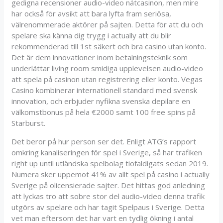
gedigna recensioner audio-video nätcasinon, men mire
har också för avsikt att bara lyfta fram seriösa,
välrenommerade aktörer på sajten. Detta för att du och
spelare ska känna dig trygg i actually att du blir
rekommenderad till 1st säkert och bra casino utan konto.
Det är dem innovationer inom betalningsteknik som
underlättar living room smidiga upplevelsen audio-video
att spela på casinon utan registrering eller konto. Vegas
Casino kombinerar internationell standard med svensk
innovation, och erbjuder nyfikna svenska depilare en
välkomstbonus på hela €2000 samt 100 free spins på
Starburst.
Det beror på hur person ser det. Enligt ATG’s rapport
omkring kanaliseringen för spel i Sverige, så har trafiken
right up until utländska spelbolag tiofaldigats sedan 2019.
Numera sker uppemot 41% av allt spel på casino i actually
Sverige på olicensierade sajter. Det hittas god anledning
att lyckas tro att sobre stor del audio-video denna trafik
utgörs av spelare och har tagit Spelpaus i Sverige. Detta
vet man eftersom det har vart en tydlig ökning i antal