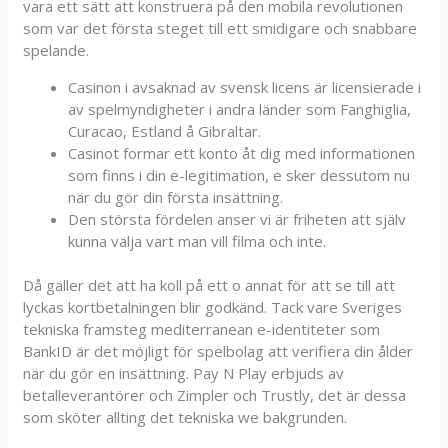
vara ett sätt att konstruera på den mobila revolutionen
som var det första steget till ett smidigare och snabbare
spelande.
Casinon i avsaknad av svensk licens är licensierade i
av spelmyndigheter i andra länder som Fanghiglia,
Curacao, Estland å Gibraltar.
Casinot formar ett konto åt dig med informationen
som finns i din e-legitimation, e sker dessutom nu
när du gör din första insättning.
Den största fördelen anser vi är friheten att själv
kunna välja vart man vill filma och inte.
Då gäller det att ha koll på ett o annat för att se till att
lyckas kortbetalningen blir godkänd. Tack vare Sveriges
tekniska framsteg mediterranean e-identiteter som
BankID är det möjligt för spelbolag att verifiera din ålder
när du gör en insättning. Pay N Play erbjuds av
betalleverantörer och Zimpler och Trustly, det är dessa
som sköter allting det tekniska we bakgrunden.