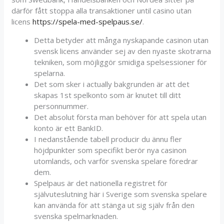
därför fått stoppa alla transaktioner until casino utan
licens
https://spela-med-spelpaus.se/
.
Detta betyder att många nyskapande casinon utan
svensk licens använder sej av den nyaste skotrarna
tekniken, som möjliggör smidiga spelsessioner för
spelarna.
Det som sker i actually bakgrunden är att det
skapas 1st spelkonto som är knutet till ditt
personnummer.
Det absolut första man behöver för att spela utan
konto är ett BankID.
I nedanstående tabell producir du ännu fler
höjdpunkter som specifikt berör nya casinon
utomlands, och varför svenska spelare föredrar
dem.
Spelpaus är det nationella registret för
självuteslutning här i Sverige som svenska spelare
kan använda för att stänga ut sig själv från den
svenska spelmarknaden.