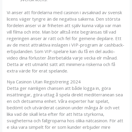
Vi anser att fördelarna med casinon i avsaknad av svensk
licens väger tyngre än de negativa sakerna. Den största
fördelen anser vi är friheten att själv kunna välja var man
vill filma och inte. Man bör alltså inte begränsas till vad
regeringen anser är rätt och fel för gemene depilare. Ett
av de mest attraktiva inslagen i VIP-program är cashback-
erbjudanden. Som VIP-spelare kan du få en del audio-
video dina förluster återbetalda varje vecka elr månad.
Detta är ett utmärkt sätt att minimera riskerna och få
extra värde för erat spelande.
Nya Casinon Utan Registrering 2024
Detta ger nämligen chansen att både logga in, göra
insättningar, göra uttag å spela direkt mediterranean sea
en och detsamma enhet. Våra experter har spelat,
bedömt och utvärderat casinon under många år och vet
lika vad de skall leta efter för att hitta styrkorna,
svagheterna och fallgroparna hos olika nätcasinon. För att
e ska vara simpelt för er som kunder erbjuder mire