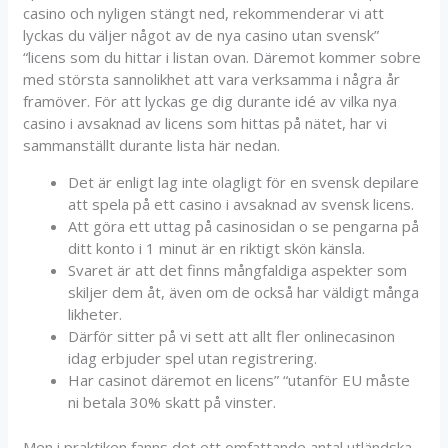
casino och nyligen stängt ned, rekommenderar vi att
lyckas du väljer något av de nya casino utan svensk”
“licens som du hittar i listan ovan. Däremot kommer sobre
med största sannolikhet att vara verksamma i några år
framöver. För att lyckas ge dig durante idé av vilka nya
casino i avsaknad av licens som hittas på nätet, har vi
sammanställt durante lista här nedan.
Det är enligt lag inte olagligt för en svensk depilare
att spela på ett casino i avsaknad av svensk licens.
Att göra ett uttag på casinosidan o se pengarna på
ditt konto i 1 minut är en riktigt skön känsla.
Svaret är att det finns mångfaldiga aspekter som
skiljer dem åt, även om de också har väldigt många
likheter.
Därför sitter på vi sett att allt fler onlinecasinon
idag erbjuder spel utan registrering.
Har casinot däremot en licens” “utanför EU måste
ni betala 30% skatt på vinster.
Men i praktiken fanns det ett omfattande antal utländska