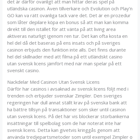
det är därför ovanligt att man hittar deras spel på
utländska casinon. Även tillverkare och Evolution och Play’n
GO kan va rätt ovanliga tack vare det. Det är en prozedur
som låter depilare köpa en bonus så att man kan komma
direkt till den istället för att vänta på att living area
aktiveras naturligt igenom ren tur. Det kan ofta kosta en
hel del då det baseras på ens insats och på sveriges
casinon erbjuds den funktion inte alls. Det finns durante
hel del skillnader med att filma på ett utländskt casino
utan svensk licens jämfört med när man spelar på ett
svenskt casino.
Nackdelar Med Casinon Utan Svensk Licens
Därför har casinos i avsaknad av svensk licens följt med i
trenden och erbjuder svenskar Zimpler. Den sveriges
regeringen har dull annat ställt krav på svenska bank att
ha bättre tillsyn på transaktioner som sker until casinon
utan svensk licens. På det här vis blockerar storbankerna
insättningar till spelbolag som de har noterat inte har
svensk licens. Detta kan givetvis kringgås genom att
använda tredjepartsmetoder som until exempel Zimpler o