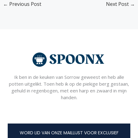
←
Previous Post
Next Post
→
Ik ben in de keuken van Sorrow geweest en heb alle
potten uitgelikt. Toen heb ik op de piekige berg gestaan,
gehuld in regenbogen, met een harp en zwaard in mijn
handen.
WORD LID VAN ONZE MAILLIJST VOOR EXCLUSIEF