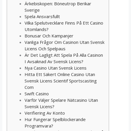
Ärkebiskopen: Böneutrop Berikar
Sverige
Spela Ansvarsfullt
Vilka Spelutvecklare Finns På Ett Casino
Utomlands?
Bonusar Och Kampanjer
Vanliga Frågor Om Casinon Utan Svensk
Licens Och Spelpaus
Är Det Lagligt Att Spela På Alla Casinon
I Avsaknad Av Svensk Licens?
Nya Casino Utan Svensk Licens
Hitta Ett Säkert Online Casino Utan
Svensk Licens Scientif Sportscasting
Com
Swift Casino
Varför Väljer Spelare Nätcasino Utan
Svensk Licens?
Verifiering Av Konto
Hur Fungerar Spelblockerande
Programvara?