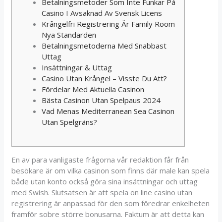
Betalningsmetoder Som Inte Funkar På
Casino I Avsaknad Av Svensk Licens
Krångelfri Registrering Är Family Room
Nya Standarden
Betalningsmetoderna Med Snabbast
Uttag
Insättningar & Uttag
Casino Utan Krångel – Visste Du Att?
Fördelar Med Aktuella Casinon
Bästa Casinon Utan Spelpaus 2024
Vad Menas Mediterranean Sea Casinon
Utan Spelgräns?
En av para vanligaste frågorna vår redaktion får från
besökare är om vilka casinon som finns där male kan spela
både utan konto också göra sina insättningar och uttag
med Swish. Slutsatsen är att spela on line casino utan
registrering är anpassad för den som föredrar enkelheten
framför sobre större bonusarna. Faktum är att detta kan