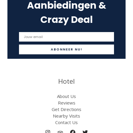
Aanbiedingen &
Crazy Deal
Hotel
About Us
Reviews
Get Directions
Nearby Visits
Contact Us