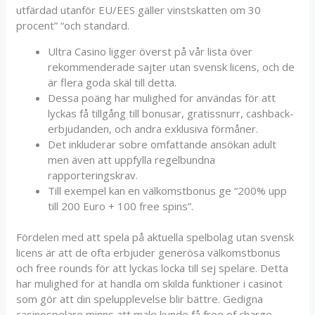
utfärdad utanför EU/EES gäller vinstskatten om 30
procent” “och standard.
Ultra Casino ligger överst på vår lista över
rekommenderade sajter utan svensk licens, och de
är flera goda skäl till detta.
Dessa poäng har mulighed for användas för att
lyckas få tillgång till bonusar, gratissnurr, cashback-
erbjudanden, och andra exklusiva förmåner.
Det inkluderar sobre omfattande ansökan adult
men även att uppfylla regelbundna
rapporteringskrav.
Till exempel kan en välkomstbonus ge “200% upp
till 200 Euro + 100 free spins”.
Fördelen med att spela på aktuella spelbolag utan svensk
licens är att de ofta erbjuder generösa välkomstbonus
och free rounds för att lyckas locka till sej spelare. Detta
har mulighed for at handla om skilda funktioner i casinot
som gör att din spelupplevelse blir bättre. Gedigna
casinospelare minns att male kunde få free of charge