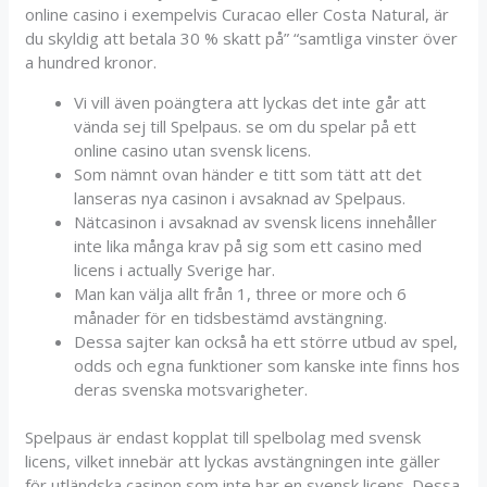
online casino i exempelvis Curacao eller Costa Natural, är
du skyldig att betala 30 % skatt på” “samtliga vinster över
a hundred kronor.
Vi vill även poängtera att lyckas det inte går att
vända sej till Spelpaus. se om du spelar på ett
online casino utan svensk licens.
Som nämnt ovan händer e titt som tätt att det
lanseras nya casinon i avsaknad av Spelpaus.
Nätcasinon i avsaknad av svensk licens innehåller
inte lika många krav på sig som ett casino med
licens i actually Sverige har.
Man kan välja allt från 1, three or more och 6
månader för en tidsbestämd avstängning.
Dessa sajter kan också ha ett större utbud av spel,
odds och egna funktioner som kanske inte finns hos
deras svenska motsvarigheter.
Spelpaus är endast kopplat till spelbolag med svensk
licens, vilket innebär att lyckas avstängningen inte gäller
för utländska casinon som inte har en svensk licens. Dessa