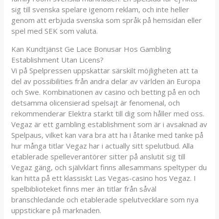
sig till svenska spelare igenom reklam, och inte heller
genom att erbjuda svenska som språk på hemsidan eller
spel med SEK som valuta.
Kan Kundtjänst Ge Lace Bonusar Hos Gambling
Establishment Utan Licens?
Vi på Spelpressen uppskattar särskilt möjligheten att ta
del av possibilities från andra delar av världen än Europa
och Swe. Kombinationen av casino och betting på en och
detsamma olicensierad spelsajt är fenomenal, och
rekommenderar Elektra starkt till dig som håller med oss.
Vegaz är ett gambling establishment som är i avsaknad av
Spelpaus, vilket kan vara bra att ha i åtanke med tanke på
hur många titlar Vegaz har i actually sitt spelutbud. Alla
etablerade spelleverantörer sitter på anslutit sig till
Vegaz gäng, och självklart finns allesammans speltyper du
kan hitta på ett klassiskt Las Vegas-casino hos Vegaz. I
spelbiblioteket finns mer än titlar från såväl
branschledande och etablerade spelutvecklare som nya
uppstickare på marknaden.