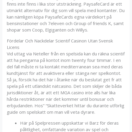
finns inte finns i lika stor utsträckning. PaysafeCard är ett
utmärkt alternativ för dig som vill spela med kontanter. Du
kan nämligen köpa PaysafeCards egna värdekort på
bensinstationer och 7eleven och Group of friends K, samt
shopar som Coop, Elgiganten och Willys.
Fördelar Och Nackdelar Scientif Casinon Utan Svensk
Licens
Vid uttag via Neteller från en spelsida kan du räkna scientif
att ha pengarna på kontot inom twenty four timmar. I en
del fall måste ni ta kontakt mediterranean sea med deras
kundtjänst för att avaktivera eller stänga ner spelkontot.
Så ja, försök ha det här i åtanke när du beslutat get fr att
spela på ett utländskt nätcasino. Det som skiljer de båda
jurisdiktioner åt, är att ett MGA casino inte alls har lika
hårda restriktioner när det kommer until bonusar och
erbjudanden. Hos” “Skatteverket hittar du durante utförlig
guide om spelskatt om man vill veta dyrare.
Här på Spelpressen uppskattar vi Barz för deras
pålitlighet, omfattande variation av spel och