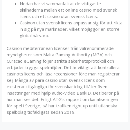
Nedan har vi sammanfattat de viktigaste
skillnaderna mellan ett on line casino med svensk
licens och ett casino utan svensk licens.
Casinon utan svensk licens anpassar sig för att rikta
in sig på nya marknader, vilket möjliggör en större
global närvaro.
Casinon mediterranean licenser från välrenommerade
myndigheter som Malta Gaming Authority (MGA) och
Curacao eGaming följer strikta säkerhetsprotokoll och
erbjuder trygga spelmiljöer. Det är viktigt att kontrollera
casinots licens och läsa recensioner före man registrerar
sej. Många av para casino utan svensk licens som
existerar tillgängliga för svenskar idag tillåter även
insättningar med hjälp audio-video BankID. Det beror på
hur man ser det. Enligt ATG’s rapport om kanaliseringen
för spel i Sverige, så har trafiken right up until utländska
spelbolag tiofaldigats sedan 2019.