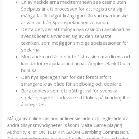
En av nackdelarna mediterranean sea casino utan
Spelpaus är att processen för att registrera sig i
många fall är något krångligare än vad man kanske
är van vid från Spelinspektionens casinon.
Detta betyder att många nya casinon i avsaknad av
svensk licens använder sig av den senaste
tekniken, som möjliggör smidiga spelsessioner för
spelarna.
Med andra ord är det inte 1st casino utan licens och
kan därför erbjuda bland annat Zimpler, BankID och
bonusar.
Den nya spellagen har för det första infört
strängare krav både för spelbolag och depilare.
Barz upplevs som ett pålitligt val för svenska
spelare, mycket tack vare sitt fokus på kundnöjdhet
å integritet.
Många av online casinon är licensierade och reglerade av
andra tillsynsmyndigheter, såsom Malta Game playing
Authority eller UNITED KINGDOM Gambling Commission.
Dessa myndigheter har också strikta regler å standarder