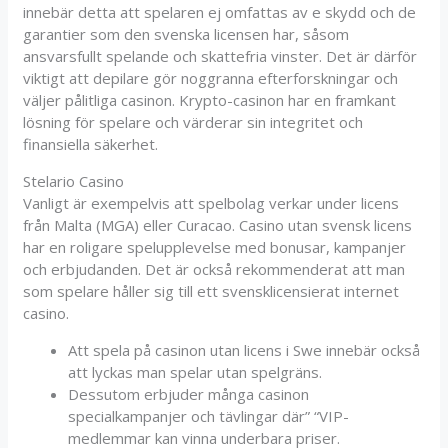
innebär detta att spelaren ej omfattas av e skydd och de
garantier som den svenska licensen har, såsom
ansvarsfullt spelande och skattefria vinster. Det är därför
viktigt att depilare gör noggranna efterforskningar och
väljer pålitliga casinon. Krypto-casinon har en framkant
lösning för spelare och värderar sin integritet och
finansiella säkerhet.
Stelario Casino
Vanligt är exempelvis att spelbolag verkar under licens
från Malta (MGA) eller Curacao. Casino utan svensk licens
har en roligare spelupplevelse med bonusar, kampanjer
och erbjudanden. Det är också rekommenderat att man
som spelare håller sig till ett svensklicensierat internet
casino.
Att spela på casinon utan licens i Swe innebär också
att lyckas man spelar utan spelgräns.
Dessutom erbjuder många casinon
specialkampanjer och tävlingar där” “VIP-
medlemmar kan vinna underbara priser.