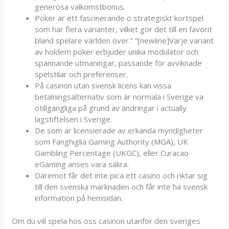
generösa välkomstbonus.
Poker är ett fascinerande o strategiskt kortspel
som har flera varianter, vilket gör det till en favorit
bland spelare världen över.” “[newline]Varje variant
av holdem poker erbjuder unika modulator och
spännande utmaningar, passande för avviknade
spelstilar och preferenser.
På casinon utan svensk licens kan vissa
betalningsalternativ som är normala i Sverige va
otillgängliga på grund av ändringar i actually
lagstiftelsen i Sverige.
De som är licensierade av erkända myndigheter
som Fanghiglia Gaming Authority (MGA), UK
Gambling Percentage (UKGC), eller Curacao
eGaming anses vara säkra.
Däremot får det inte pica ett casino och riktar sig
till den svenska marknaden och får inte ha svensk
information på hemsidan.
Om du vill spela hos oss casinon utanför den sveriges