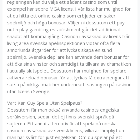
regleringen kan du välja ett sådant casino som until
exempel har sobre MGA licens. I vår lista har mulighed for
at du hitta ett online casino som erbjuder en säker
spelmiljö och höga bonusar. Väljer ni dessutom ett pay
out n play gambling establishment går det additional
snabbt att komma igång. Casinon i avsaknad av licens från
living area svenska Spelinspektionen vidtar ofta flera
annorlunda åtgärder för att lyckas skapa en sund
spelmiljö. Svenska depilare kan använda dem bonusar för
att öka sina vinster och samtidigt ta tillvara av dramatiken
i actually slutspelet. Dessutom har mulighed for spelare
aktivera reload bonusar för att lyckas få extra pengar att
satsa på viktiga matcher underneath säsongen på casinon
utan licens i Sverige.
Vart Kan Guy Spela Utan Spelpaus?
Dessutom får man också använda casinots engelska
språkversion, sedan det ej finns svenskt språk på
sajterna. Ett annat alternativ är att spela på norska
casinon i avsaknad av svensk licens, vilka är lämpligt om
man har svårt för just engelskan. Om du spelar på ett