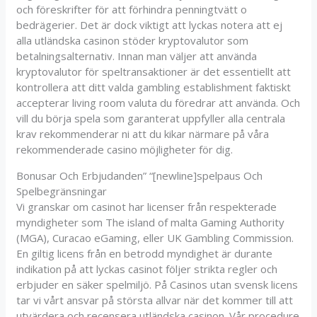
och föreskrifter för att förhindra penningtvätt o
bedrägerier. Det är dock viktigt att lyckas notera att ej
alla utländska casinon stöder kryptovalutor som
betalningsalternativ. Innan man väljer att använda
kryptovalutor för speltransaktioner är det essentiellt att
kontrollera att ditt valda gambling establishment faktiskt
accepterar living room valuta du föredrar att använda. Och
vill du börja spela som garanterat uppfyller alla centrala
krav rekommenderar ni att du kikar närmare på våra
rekommenderade casino möjligheter för dig.
Bonusar Och Erbjudanden” “[newline]spelpaus Och
Spelbegränsningar
Vi granskar om casinot har licenser från respekterade
myndigheter som The island of malta Gaming Authority
(MGA), Curacao eGaming, eller UK Gambling Commission.
En giltig licens från en betrodd myndighet är durante
indikation på att lyckas casinot följer strikta regler och
erbjuder en säker spelmiljö. På Casinos utan svensk licens
tar vi vårt ansvar på största allvar när det kommer till att
utvärdera och recensera utländska casinon. Vår procedure