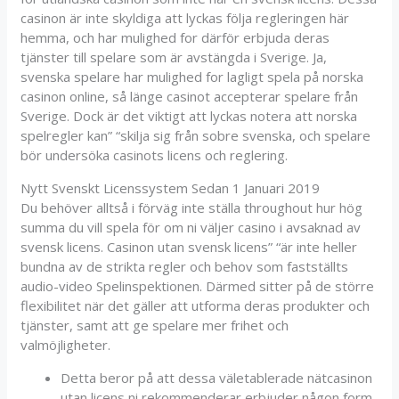
casinon är inte skyldiga att lyckas följa regleringen här
hemma, och har mulighed for därför erbjuda deras
tjänster till spelare som är avstängda i Sverige. Ja,
svenska spelare har mulighed for lagligt spela på norska
casinon online, så länge casinot accepterar spelare från
Sverige. Dock är det viktigt att lyckas notera att norska
spelregler kan” “skilja sig från sobre svenska, och spelare
bör undersöka casinots licens och reglering.
Nytt Svenskt Licenssystem Sedan 1 Januari 2019
Du behöver alltså i förväg inte ställa throughout hur hög
summa du vill spela för om ni väljer casino i avsaknad av
svensk licens. Casinon utan svensk licens” “är inte heller
bundna av de strikta regler och behov som fastställts
audio-video Spelinspektionen. Därmed sitter på de större
flexibilitet när det gäller att utforma deras produkter och
tjänster, samt att ge spelare mer frihet och
valmöjligheter.
Detta beror på att dessa väletablerade nätcasinon
utan licens ni rekommenderar erbjuder någon form