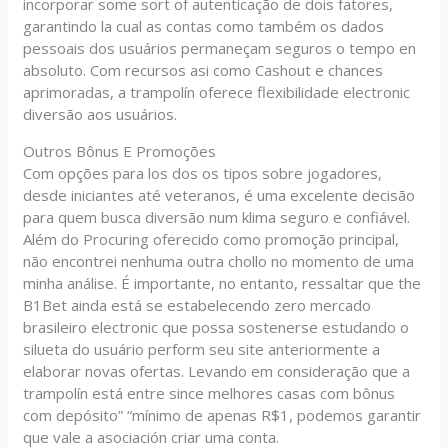
incorporar some sort of autenticação de dois fatores,
garantindo la cual as contas como também os dados
pessoais dos usuários permaneçam seguros o tempo en
absoluto. Com recursos asi como Cashout e chances
aprimoradas, a trampolín oferece flexibilidade electronic
diversão aos usuários.
Outros Bônus E Promoções
Com opções para los dos os tipos sobre jogadores,
desde iniciantes até veteranos, é uma excelente decisão
para quem busca diversão num klima seguro e confiável.
Além do Procuring oferecido como promoção principal,
não encontrei nenhuma outra chollo no momento de uma
minha análise. É importante, no entanto, ressaltar que the
B1Bet ainda está se estabelecendo zero mercado
brasileiro electronic que possa sostenerse estudando o
silueta do usuário perform seu site anteriormente a
elaborar novas ofertas. Levando em consideração que a
trampolín está entre since melhores casas com bônus
com depósito” “mínimo de apenas R$1, podemos garantir
que vale a asociación criar uma conta.