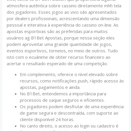
atmosfera autêntica sobre cassino diretamente mhh tela
dos jogadores. Esses jogos ao vivo são apresentados
por dealers profissionais, acrescentando uma dimensão
pessoal e interativa à experiência do cassino on-line. As
apostas esportivas são as preferidas para muitos
usuários ag B1Bet Apostas, porque nessa seção eles
podem aproveitar uma grande quantidade de jogos,
eventos esportivos, torneios, no meio de outros. Tudo
isto com o ecuánime de obter recurso financeiro ao
acertar o resultado esperado de uma competição.
Em complemento, oferece o nível elevado sobre
recursos, como notificações push, rápido acesso às
apostas, pagamentos e ainda.
No B1Bet, entendemos a importância para
processos de saque seguros e eficientes.
Os jogadores podem desfrutar de uma experiência
de game segura e descontraída, com suporte ao
cliente disponível 24 horas.
No canto direito, o acesso ao login ou cadastro é