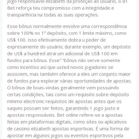
jogo responsável elizabeth da proteção ao usuário, o B1
Bet reforça teu compromisso com a integridade e
transparência na todas as suas operações.
Esse bônus normalmente envolve uma correspondência
sobre 100% no 1º depósito, com 1 limite máximo, como
US$ 100. Isso efetivamente dobra u poder de
expresamente do usuário; durante exemplo, um depósito
de US$ a hundred atrai um adicional de US$ 100 em
fundos para bônus. Esse” “bônus não serve somente
como incentivo así que usted novos jogadores se
associem, mas também oferece a eles um conjunto maior
de fundos para explorar várias oportunidades de apostas.
O bônus de boas-vindas geralmente vem possuindo
certas condições, tais como um requisito sobre depósito
mínimo electronic requisitos de apostas antes que os
saques possam ser feitos, garantindo 1 jogo justo e
apostas responsáveis. Bet online refere-se a apostas
feitas em plataformas digitais, como sites ou aplicativos
de cassino elizabeth apostas esportivas. É uma forma de
apostar em algunos jogos ou eventos esportivos pela