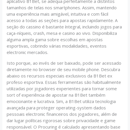
aplicativo B1Bet, se adequa perfeitamente a distintos
tamanhos de telas nos smartphones. Assim, mantendo
uma experiência mais amigável, intuitiva e com fácil
acesso a todas as seções para apostas rapidamente. A
seção do cassino é bastante íntegral, incluindo jogos para
caça-níqueis, crash, mesa e casino ao vivo. Disponibiliza
alguma ampla gama sobre escolhas em apostas
esportivas, cobrindo várias modalidades, eventos
electronic mercados.
Isto porque, ao invés de ser baixado, pode ser acessado
diretamente no browser de seu mobile phone. Descubra
abaixo os recursos especiais exclusivos da B1Bet ex
profeso esportiva. Essas ferramentas são habitualmente
utilizadas por jogadores experientes para tornar some
sort of experiência de apostar na B1Bet também
emocionante e lucrativa. Sim, a B1Bet utiliza tecnologia
avançada para proteger operating-system dados
pessoais electronic financeiros dos jogadores, além de
dar lugar políticas rigorosas sobre privacidade e game
responsável. O Procuring é calculado apresentando base