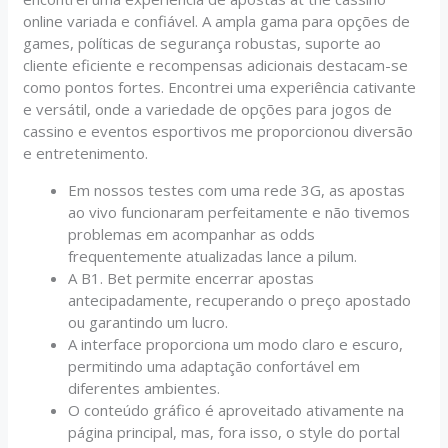
online variada e confiável. A ampla gama para opções de
games, políticas de segurança robustas, suporte ao
cliente eficiente e recompensas adicionais destacam-se
como pontos fortes. Encontrei uma experiência cativante
e versátil, onde a variedade de opções para jogos de
cassino e eventos esportivos me proporcionou diversão
e entretenimento.
Em nossos testes com uma rede 3G, as apostas
ao vivo funcionaram perfeitamente e não tivemos
problemas em acompanhar as odds
frequentemente atualizadas lance a pilum.
A B1. Bet permite encerrar apostas
antecipadamente, recuperando o preço apostado
ou garantindo um lucro.
A interface proporciona um modo claro e escuro,
permitindo uma adaptação confortável em
diferentes ambientes.
O conteúdo gráfico é aproveitado ativamente na
página principal, mas, fora isso, o style do portal