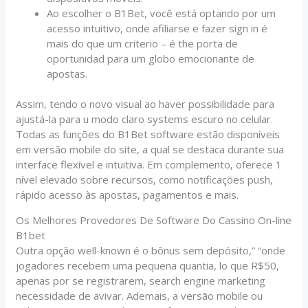
Ao escolher o B1Bet, você está optando por um
acesso intuitivo, onde afiliarse e fazer sign in é
mais do que um criterio – é the porta de
oportunidad para um globo emocionante de
apostas.
Assim, tendo o novo visual ao haver possibilidade para
ajustá-la para u modo claro systems escuro no celular.
Todas as funções do B1Bet software estão disponíveis
em versão mobile do site, a qual se destaca durante sua
interface flexível e intuitiva. Em complemento, oferece 1
nível elevado sobre recursos, como notificações push,
rápido acesso às apostas, pagamentos e mais.
Os Melhores Provedores De Software Do Cassino On-line
B1bet
Outra opção well-known é o bônus sem depósito,” “onde
jogadores recebem uma pequena quantia, lo que R$50,
apenas por se registrarem, search engine marketing
necessidade de avivar. Ademais, a versão mobile ou