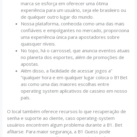
marca se esforça em oferecer uma ótima
experiência para um usuário, seja ele brasileiro ou
de qualquer outro lugar do mundo.
Nossa plataforma, conhecida como uma das mais
confiáveis e empolgantes no mercado, proporciona
uma experiência única para apostadores sobre
quaisquer níveis.
No topo, há o carrossel, que anuncia eventos atuais
no planeta dos esportes, além de promoções de
apostas.
Além disso, a facilidade de acessar jogos a”
“qualquer hora e em qualquer lugar coloca o B1Bet
asi como uma das maiores escolhas entre
operating system aplicativos de cassino em nosso
país.
O local também oferece recursos lo que recuperação de
senha e suporte ao cliente, caso operating-system
usuários encontrem algum problema durante a B1. Bet
afiliarse. Para maior segurança, a B1 Guess pode