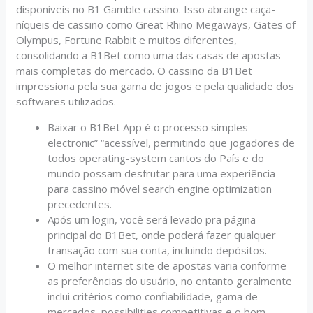
disponíveis no B1 Gamble cassino. Isso abrange caça-
níqueis de cassino como Great Rhino Megaways, Gates of
Olympus, Fortune Rabbit e muitos diferentes,
consolidando a B1Bet como uma das casas de apostas
mais completas do mercado. O cassino da B1Bet
impressiona pela sua gama de jogos e pela qualidade dos
softwares utilizados.
Baixar o B1Bet App é o processo simples
electronic” “acessível, permitindo que jogadores de
todos operating-system cantos do País e do
mundo possam desfrutar para uma experiência
para cassino móvel search engine optimization
precedentes.
Após um login, você será levado pra página
principal do B1Bet, onde poderá fazer qualquer
transação com sua conta, incluindo depósitos.
O melhor internet site de apostas varia conforme
as preferências do usuário, no entanto geralmente
inclui critérios como confiabilidade, gama de
mercados, possibilities competitivas e o bom