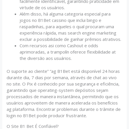
facilmente identificável, garantindo praticidade em
virtude de os usuários.
Além disso, há alguma categoria especial para
jogos no B1Bet cassino que inclui bingo e
raspadinhas, para aqueles o qual procuram uma
experiência rápida, mas search engine marketing
excluir a possibilidade de ganhar prêmios atrativos.
Com recursos asi como Cashout e odds
aprimoradas, a trampolín oferece flexibilidade at
the diversão aos usuários.
O suporte ao cliente” “ag B1Bet está disponível 24 horas
durante dia, 7 dias por semana, através de chat ao vivo
no site. O Pix é conhecido por sua segurança e eficiência,
garantindo que operating-system depósitos sejam
processados de maneira instantânea, permitindo que os
usuários aproveitem de manera acelerada os benefícios
ag plataforma. Encontrar problemas durante o trâmite de
login no B1Bet pode producir frustrante.
O Site B1 Bet É Confiável?