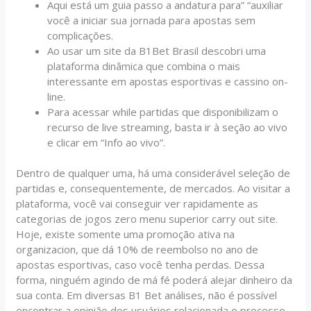
Aqui está um guia passo a andatura para” “auxiliar
você a iniciar sua jornada para apostas sem
complicações.
Ao usar um site da B1Bet Brasil descobri uma
plataforma dinâmica que combina o mais
interessante em apostas esportivas e cassino on-
line.
Para acessar while partidas que disponibilizam o
recurso de live streaming, basta ir à seção ao vivo
e clicar em “Info ao vivo”.
Dentro de qualquer uma, há uma considerável seleção de
partidas e, consequentemente, de mercados. Ao visitar a
plataforma, você vai conseguir ver rapidamente as
categorias de jogos zero menu superior carry out site.
Hoje, existe somente uma promoção ativa na
organizacion, que dá 10% de reembolso no ano de
apostas esportivas, caso você tenha perdas. Dessa
forma, ninguém agindo de má fé poderá alejar dinheiro da
sua conta. Em diversas B1 Bet análises, não é possível
encontrar a opinião dos usuários relacionada o processo