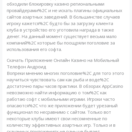
обходили блокировку казино региональными
провайдерами%2C и не искать плагины официальных
сайтов азартных заведений. В большинстве случаев
игроку кажется%2C будто бы за загрузку клиента
клуба в устройство его уготовила награда в также
денег. На данный момент существует весьма мало
компаний%2C которые бы поощряли поголовие за
использования его софта.
Скачать Приложение Онлайн Казино на Мобильный
Телефон Андроид
Вопреки мнению многих поголовие%2C для того этого
научиться чувствовать сам как рыба и воде%2C
достаточно пары часов практики. В обзорах AppCasino
невозможно найти информацию о том%2C как
работаю софт с мобильными играми. Игроки часто
опасаются%2C что же приложении будет урезаный
функционал по несравнимо с сайтом. Только вот
некоторые клубы имеют свои несомненные по
количеству эффективных азартных игр. Только и в
скачанных приложениях не раньше бывает