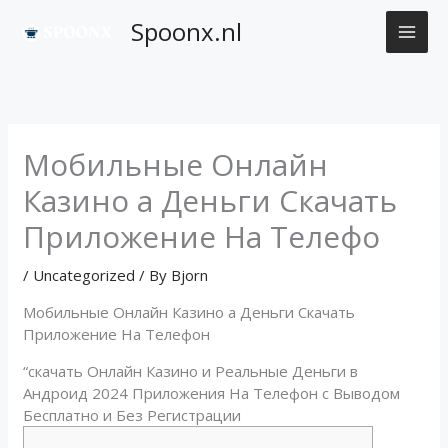
Skip
Spoonx.nl
to
content
Мобильные Онлайн
Казино а Деньги Скачать
Приложение На Телефо
/
Uncategorized
/ By
Bjorn
Мобильные Онлайн Казино а Деньги Скачать
Приложение На Телефон
“скачать Онлайн Казино и Реальные Деньги в
Андроид 2024 Приложения На Телефон с Выводом
Бесплатно и Без Регистрации