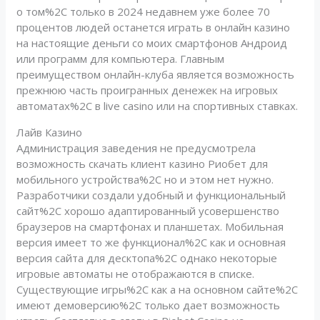
о том%2C только в 2024 недавнем уже более 70
процентов людей останется играть в онлайн казино
на настоящие деньги со моих смартфонов Андроид
или программ для компьютера. Главным
преимуществом онлайн-клуба является возможность
прежнюю часть проигранных денежек на игровых
автоматах%2C в live casino или на спортивных ставках.
Лайв Казино
Администрация заведения не предусмотрела
возможность скачать клиент казино Риобет для
мобильного устройства%2C но и этом нет нужно.
Разработчики создали удобный и функциональный
сайт%2C хорошо адаптированный усовершенство
браузеров на смартфонах и планшетах. Мобильная
версия имеет то же функционал%2C как и основная
версия сайта для десктопа%2C однако некоторые
игровые автоматы не отображаются в списке.
Существующие игры%2C как а на основном сайте%2C
имеют демоверсию%2C только дает возможность