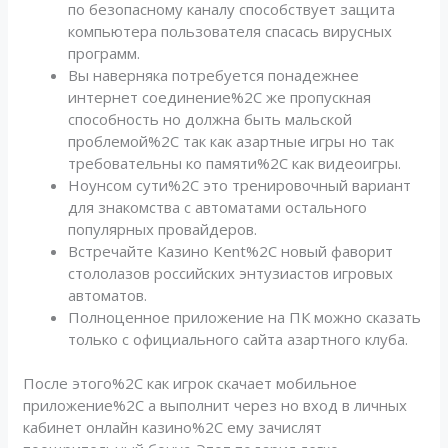
по безопасному каналу способствует защита
компьютера пользователя спасась вирусных
программ.
Вы наверняка потребуется понадежнее
интернет соединение%2C же пропускная
способность но должна быть мальской
проблемой%2C так как азартные игры но так
требовательны ко памяти%2C как видеоигры.
Ноунсом сути%2C это тренировочный вариант
для знакомства с автоматами остального
популярных провайдеров.
Встречайте Казино Kent%2C новый фаворит
стололазов российских энтузиастов игровых
автоматов.
Полноценное приложение на ПК можно сказать
только с официального сайта азартного клуба.
После этого%2C как игрок скачает мобильное
приложение%2C а выполнит через но вход в личных
кабинет онлайн казино%2C ему зачислят