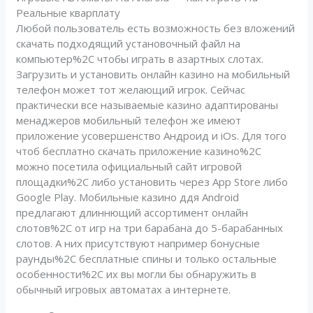
Реальные кварплату
Любой пользователь есть возможность без вложений
скачать подходящий установочный файл на
компьютер%2C чтобы играть в азартных слотах.
Загрузить и установить онлайн казино на мобильный
телефон может тот желающий игрок. Сейчас
практически все называемые казино адаптированы
менаджеров мобильный телефон же имеют
приложение усовершенство Андроид и iOs. Для того
чтоб бесплатно скачать приложение казино%2C
можно посетила официальный сайт игровой
площадки%2C либо установить через App Store либо
Google Play. Мобильные казино ддя Android
предлагают длиннющий ассортимент онлайн
слотов%2C от игр на три барабана до 5-барабанных
слотов. А них присутствуют например бонусные
раунды%2C бесплатные спины и только остальные
особенности%2C их вы могли бы обнаружить в
обычный игровых автоматах а интернете.