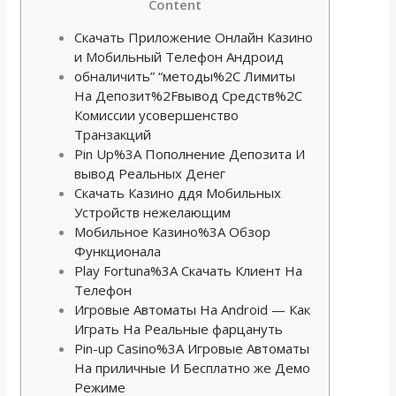
Content
Скачать Приложение Онлайн Казино
и Мобильный Телефон Андроид
обналичить” “методы%2C Лимиты
На Депозит%2Fвывод Средств%2C
Комиссии усовершенство
Транзакций
Pin Up%3A Пополнение Депозита И
вывод Реальных Денег
Скачать Казино ддя Мобильных
Устройств нежелающим
Мобильное Казино%3A Обзор
Функционала
Play Fortuna%3A Скачать Клиент На
Телефон
Игровые Автоматы На Android — Как
Играть На Реальные фарцануть
Pin-up Casino%3A Игровые Автоматы
На приличные И Бесплатно же Демо
Режиме