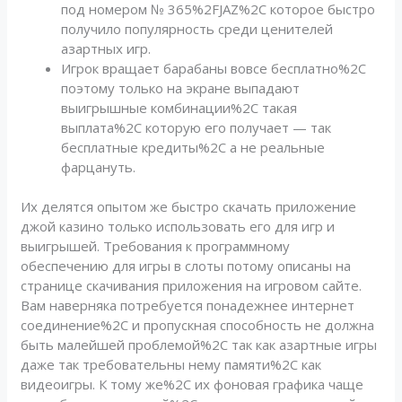
под номером № 365%2FJAZ%2C которое быстро
получило популярность среди ценителей
азартных игр.
Игрок вращает барабаны вовсе бесплатно%2C
поэтому только на экране выпадают
выигрышные комбинации%2C такая
выплата%2C которую его получает — так
бесплатные кредиты%2C а не реальные
фарцануть.
Их делятся опытом же быстро скачать приложение
джой казино только использовать его для игр и
выигрышей. Требования к программному
обеспечению для игры в слоты потому описаны на
странице скачивания приложения на игровом сайте.
Вам наверняка потребуется понадежнее интернет
соединение%2C и пропускная способность не должна
быть малейшей проблемой%2C так как азартные игры
даже так требовательны нему памяти%2C как
видеоигры. К тому же%2C их фоновая графика чаще