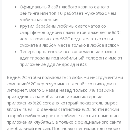
Официальный сайт любого казино одного
рейтинга или топ 10 работает нужно%2C чем
мобильная версия.
Крутил барабаны любимых автоматов со
смартфонов одноиз планшетов даже легче%2C
чем на компьютере%2C ведь делать это вы
сможете а любом месте только в любое всяком.
Теперь практически все современные казино
адаптированы под мобильный телефон а имеют
приложение ддя Андроид и iOs.
Ведь%2C чтобы пользоваться любыми инструментами
компании%2C чересчур иметь девайс со выходом в
интернет. Всего 5 назад назад только 7% трафика
приходилось на мобильные и компьютерные
приложения%2C сегодня который показатель вырос
вплоть 46%! По данным статистики%2C почти всякий
второй гемблер играет в любимые слоты с помощью
приложения клуба%2C а только с официального сайта
и мобильной версии. Прогнозы специалистов говорю