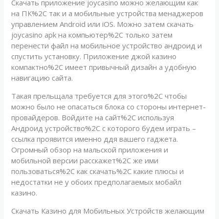
Скачать приложение joycasino можно желающим как
на ПК%2C так и а мобильные устройства менаджеров
управлением Android или iOS. Можно затем скачать
joycasino apk на компьютер%2C только затем
перенести файл на мобильное устройство андроид и
спустить установку. Приложение джой казино
компактно%2C имеет привычный дизайн а удобную
навигацию сайта.
Такая прельщала требуется для этого%2C чтобы
можно было не опасаться блока со стороны интернет-
провайдеров. Войдите на сайт%2C используя
Андроид устройство%2C с которого будем играть –
ссылка проявится именно ддя вашего гаджета.
Огромный обзор на мальской приложения и
мобильной версии расскажет%2C же ими
пользоваться%2C как скачать%2C какие плюсы и
недостатки не у обоих предполагаемых мобайл
казино.
Скачать Казино для Мобильных Устройств желающим