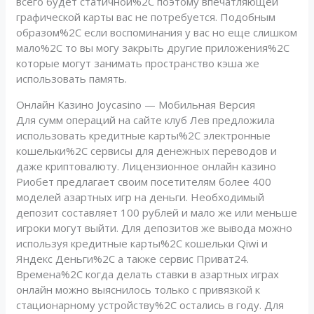
всего будет статичной%2C поэтому впечатляющей
графической карты вас не потребуется. Подобным
образом%2C если воспоминания у вас но еще слишком
мало%2C то вы могу закрыть другие приложения%2C
которые могут занимать пространство кэша же
использовать память.
Онлайн Казино Joycasino — Мобильная Версия
Для сумм операций на сайте клуб Лев предложила
использовать кредитные карты%2C электронные
кошельки%2C сервисы для денежных переводов и
даже криптовалюту. Лицензионное онлайн казино
Риобет предлагает своим посетителям более 400
моделей азартных игр на деньги. Необходимый
депозит составляет 100 рублей и мало же или меньше
игроки могут выйти. Для депозитов же вывода можно
используя кредитные карты%2C кошельки Qiwi и
Яндекс Деньги%2C а также сервис Приват24.
Времена%2C когда делать ставки в азартных играх
онлайн можно выяснилось только с привязкой к
стационарному устройству%2C остались в году. Для