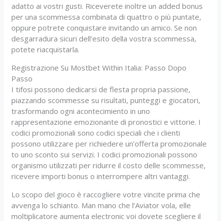
adatto ai vostri gusti. Riceverete inoltre un added bonus
per una scommessa combinata di quattro o più puntate,
oppure potrete conquistare invitando un amico. Se non
desgarradura sicuri dell’esito della vostra scommessa,
potete riacquistarla.
Registrazione Su Mostbet Within Italia: Passo Dopo
Passo
I tifosi possono dedicarsi de flesta propria passione,
piazzando scommesse su risultati, punteggi e giocatori,
trasformando ogni acontecimiento in uno
rappresentazione emozionante di pronostici e vittorie. I
codici promozionali sono codici speciali che i clienti
possono utilizzare per richiedere un’offerta promozionale
to uno sconto sui servizi. I codici promozionali possono
organismo utilizzati per ridurre il costo delle scommesse,
ricevere importi bonus o interrompere altri vantaggi.
Lo scopo del gioco è raccogliere votre vincite prima che
avvenga lo schianto. Man mano che l’Aviator vola, elle
moltiplicatore aumenta electronic voi dovete scegliere il