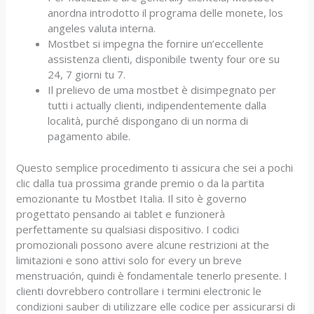
anordna introdotto il programa delle monete, los
angeles valuta interna.
Mostbet si impegna the fornire un’eccellente
assistenza clienti, disponibile twenty four ore su
24, 7 giorni tu 7.
Il prelievo de uma mostbet è disimpegnato per
tutti i actually clienti, indipendentemente dalla
località, purché dispongano di un norma di
pagamento abile.
Questo semplice procedimento ti assicura che sei a pochi
clic dalla tua prossima grande premio o da la partita
emozionante tu Mostbet Italia. Il sito è governo
progettato pensando ai tablet e funzionerà
perfettamente su qualsiasi dispositivo. I codici
promozionali possono avere alcune restrizioni at the
limitazioni e sono attivi solo for every un breve
menstruación, quindi è fondamentale tenerlo presente. I
clienti dovrebbero controllare i termini electronic le
condizioni sauber di utilizzare elle codice per assicurarsi di