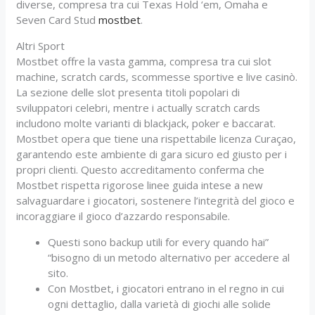
diverse, compresa tra cui Texas Hold ‘em, Omaha e
Seven Card Stud
mostbet
.
Altri Sport
Mostbet offre la vasta gamma, compresa tra cui slot
machine, scratch cards, scommesse sportive e live casinò.
La sezione delle slot presenta titoli popolari di
sviluppatori celebri, mentre i actually scratch cards
includono molte varianti di blackjack, poker e baccarat.
Mostbet opera que tiene una rispettabile licenza Curaçao,
garantendo este ambiente di gara sicuro ed giusto per i
propri clienti. Questo accreditamento conferma che
Mostbet rispetta rigorose linee guida intese a new
salvaguardare i giocatori, sostenere l’integrità del gioco e
incoraggiare il gioco d’azzardo responsabile.
Questi sono backup utili for every quando hai”
“bisogno di un metodo alternativo per accedere al
sito.
Con Mostbet, i giocatori entrano in el regno in cui
ogni dettaglio, dalla varietà di giochi alle solide