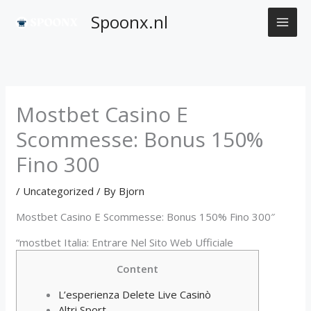
Skip
Spoonx.nl
to
content
Mostbet Casino E
Scommesse: Bonus 150%
Fino 300
/
Uncategorized
/ By
Bjorn
Mostbet Casino E Scommesse: Bonus 150% Fino 300″
“mostbet Italia: Entrare Nel Sito Web Ufficiale
Content
L’esperienza Delete Live Casinò
Altri Sport