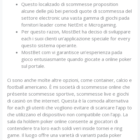
Questo localizado di scommesse proposition
alcune delle più bei periodi quote di scommessa del
settore electronic una vasta gamma di giochi pada
fornitori leader come NetEnt e Microgaming.
Per questo razon, MostBet ha deciso di sviluppare
each i suoi clienti un’applicazione speciale for every
questo sistema operante.
MostBet com vi garantisce un’esperienza pada
gioco entusiasmante quando giocate a online poker
sul portale.
Ci sono anche molte altre opzioni, come container, calcio e
football americano. È mi società di scommesse online che
présente scommesse sportive, scommesse live e giochi
di casinò on the internet. Questa è la comoda alternativa
for each gli utenti che vogliono evitare di scaricare l’app to
che utilizzano el dispositivo non compatibile con l’app. La
sala da holdem poker online consente ai giocatori di
contendere tra loro each soldi veri inside tornei e ring
game. Il luogo offre una varietà di varianti pada poker