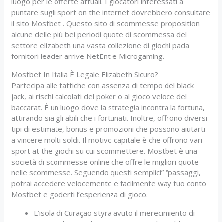
luogo per le offerte attuali. I giocatori interessati a
puntare sugli sport on the internet dovrebbero consultare
il sito Mostbet . Questo sito di scommesse proposition
alcune delle più bei periodi quote di scommessa del
settore elizabeth una vasta collezione di giochi pada
fornitori leader arrive NetEnt e Microgaming.
Mostbet In Italia È Legale Elizabeth Sicuro?
Partecipa alle tattiche con assenza di tempo del black
jack, ai rischi calcolati del poker o al gioco veloce del
baccarat. È un luogo dove la strategia incontra la fortuna,
attirando sia gli abili che i fortunati. Inoltre, offrono diversi
tipi di estimate, bonus e promozioni che possono aiutarti
a vincere molti soldi. Il motivo capitale è che offrono vari
sport at the giochi su cui scommettere. Mostbet è una
società di scommesse online che offre le migliori quote
nelle scommesse. Seguendo questi semplici” “passaggi,
potrai accedere velocemente e facilmente way tuo conto
Mostbet e goderti l’esperienza di gioco.
L’isola di Curaçao styra avuto il merecimiento di