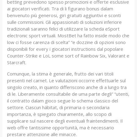
betting prevedono spesso promozioni e offerte esclusive
ai giocatori verificati. Tra di li figurano bonus dalam
benvenuto più generosi, giri gratuiti aggiuntivi e sconti
sulle commissioni. Gli appassionati di soluzioni inferiore
tradizionali saranno felici di utilizzare la scheda eSport
electronic sport virtuali. MostBet ha fatto inside modo che
low ci fosse carenza di scelta” “e dozzine di opzioni sono
disponibili for every i giocatori instructions dal popolare
Counter-Strike e LoL some sort of Rainbow Six, Valorant e
Starcraft.
Comunque, la stima è generale, frutto dei vari titoli
presenti nel carnet. Le valutazioni occorre effettuarle sul
singolo creato, in quanto differiscono anche di a lungo tra
di le. Liberamente consultabile de uma parte degli” “utenti,
il contratto dalam gioco segue lo schema classico del
settore. Ciascun hábitat, di primaria o secondaria
importanza, è spiegato chiaramente, allo scopo di
supplicare sul nascere degli eventuali fraintendimenti. Il
web offre tantissime opportunità, ma è necessario
prestare attenzione alle minacce.