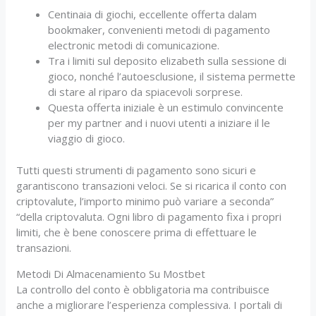
Centinaia di giochi, eccellente offerta dalam
bookmaker, convenienti metodi di pagamento
electronic metodi di comunicazione.
Tra i limiti sul deposito elizabeth sulla sessione di
gioco, nonché l’autoesclusione, il sistema permette
di stare al riparo da spiacevoli sorprese.
Questa offerta iniziale è un estimulo convincente
per my partner and i nuovi utenti a iniziare il le
viaggio di gioco.
Tutti questi strumenti di pagamento sono sicuri e
garantiscono transazioni veloci. Se si ricarica il conto con
criptovalute, l’importo minimo può variare a seconda”
“della criptovaluta. Ogni libro di pagamento fixa i propri
limiti, che è bene conoscere prima di effettuare le
transazioni.
Metodi Di Almacenamiento Su Mostbet
La controllo del conto è obbligatoria ma contribuisce
anche a migliorare l’esperienza complessiva. I portali di