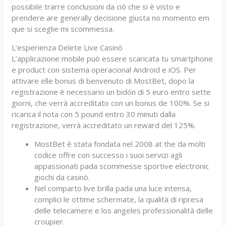
possibile trarre conclusioni da ciò che si è visto e
prendere are generally decisione giusta no momento em
que si sceglie mi scommessa.
L’esperienza Delete Live Casinò
L’applicazione mobile può essere scaricata tu smartphone
e product con sistema operacional Android e iOS. Per
attivare elle bonus di benvenuto di MostBet, dopo la
registrazione è necessario un bidón di 5 euro entro sette
giorni, che verrà accreditato con un bonus de 100%. Se si
ricarica il nota con 5 pound entro 30 minuti dalla
registrazione, verrà accreditato un reward del 125%.
MostBet è stata fondata nel 2008 at the da molti
codice offre con successo i suoi servizi agli
appassionati pada scommesse sportive electronic
giochi da casinò.
Nel comparto live brilla pada una luce intensa,
complici le ottime schermate, la qualità di ripresa
delle telecamere e los angeles professionalità delle
croupier.