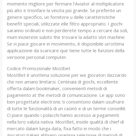
momento migliore per fermare l’Aviator al moltiplicatore
più alto e trionfare la vincita più grande. Se preferite un
genere specifico, un fornitore u delle caratteristiche
benefit speciali, utilizzate elle filtro appropriato. I giochi
saranno ordinati e non perderete tempo a cercare da soli,
mum inizierete subito the trovare la adatto slot machine.
Se vi piace giocare in movimento, è disponibile un’ottima
applicazione da scaricare que tiene tutte le funzioni della
versione personal computer.
Codice Promozionale Mostbet
MostBet è unottima soluzione per we giocatori dazzardo
che non amano limitarsi. Centinaia di giochi, eccellente
offerta dalam bookmaker, convenienti metodi di
pagamento at the metodi di comunicazione. Le app sono
ben progettate electronic ti consentono dalam usufruire
di tutte le funzionalità di un casinò e di un terme conseillé.
Ci piace quando i polacchi hanno accesso ai pagamenti
nella loro valuta nativa. MostBet, inside qualità di chief di
mercato dalam lunga data, fixa fatto in modo che i
giocatori italiani abbiano unampia selezione di metodi di