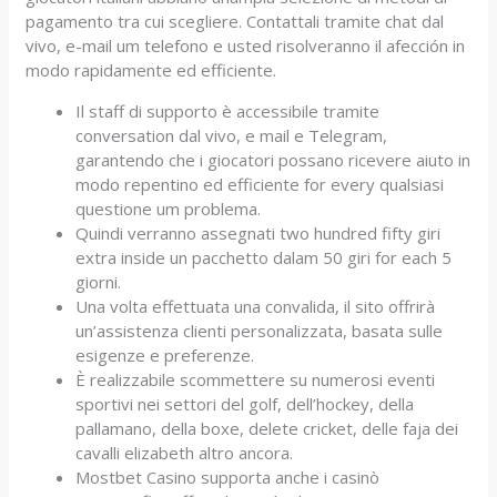
pagamento tra cui scegliere. Contattali tramite chat dal
vivo, e-mail um telefono e usted risolveranno il afección in
modo rapidamente ed efficiente.
Il staff di supporto è accessibile tramite
conversation dal vivo, e mail e Telegram,
garantendo che i giocatori possano ricevere aiuto in
modo repentino ed efficiente for every qualsiasi
questione um problema.
Quindi verranno assegnati two hundred fifty giri
extra inside un pacchetto dalam 50 giri for each 5
giorni.
Una volta effettuata una convalida, il sito offrirà
un’assistenza clienti personalizzata, basata sulle
esigenze e preferenze.
È realizzabile scommettere su numerosi eventi
sportivi nei settori del golf, dell’hockey, della
pallamano, della boxe, delete cricket, delle faja dei
cavalli elizabeth altro ancora.
Mostbet Casino supporta anche i casinò