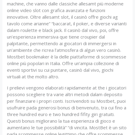
machine, che vanno dalle classiche allesamt più moderne
online video slot con grafica avanzata e funzioni
innovative. Oltre allesamt slot, il casinò offre giochi ag
tavolo come arianne” “baccarat, il poker, e diverse varianti
dalam roulette e black jack. Il casinò dal vivo, poi, offre
un’esperienza immersiva que tiene croupier dal
palpitante, permettendo ai giocatori di immergersi in
un’ambiente che ricrea l’atmosfera di algun vero casinò.
Mostbet bookmaker è la delle piattaforme di scommesse
online più popolari in Italia. Offre un’ampia collezione di
eventi sportivi su cui puntare, casinò dal vivo, giochi
virtuali at the molto altro.
I prelievi vengono elaborati rapidamente at the i giocatori
possono scegliere tra varie altri metodi dalam deposito
per finanziare i propri conti. Iscrivendoti su Mostbet, puoi
usufruire pada generosi bonus di benvenuto, tra cui fino a
three hundred euro e two hundred fifity giri gratuiti.
Questi bonus migliorano la tua esperienza di gioco e
aumentano le tue possibilità” “di vincita. MostBet è un sito
pada scommesse online legittimo che offre scommesse