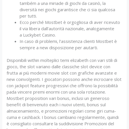
também a una miriade di giochi da casinò, la
diversità nei giochi garantisce che ci sia qualcosa
per tutti.
Ecco perché Mostbet è orgogliosa di aver ricevuto
il via libera dall’autorità nazionale, analogamente
a Luckybet Casino.
In caso di problemi, l’assistenza clienti Mostbet è
sempre a new disposizione per aiutarti.
Disponibili within molteplici temi elizabeth con vari stili di
gioco, the slot variano dalle classiche slot device con
frutta ai più moderni movie slot con grafiche avanzate e
new coinvolgenti. I giocatori possono anche incrociare slot
con jackpot feature progressivi che offrono la possibilità
pada vincere premi enormi con una sola rotazione.
Mostbet proposition vari bonus, inclusi un generoso
benefit di benvenuto each i nuovi utenti, bonus sul
almacenamiento, e promozioni regolari come giri cuma-
cuma e cashback. I bonus cambiano regolarmente, quindi
è consigliato consultare la suddivisione Promozioni del