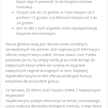
kasyn daje Ci pewność co do bezpieczeństwa
transakcji.
Od just one do 24 godzin, w Yoyo Kasyno od 3
perform 12 godzin, a w Betsson Kasyno od 2 do
24 godzin.
Jest to alle z tych organów, które wydają licencję
kasynom internetowym.
Nasza główną misją jest dostarczenie rzetelnych,
sprawdzonych my partner and i najnowszych informacji o
ofercie nowych kasyn online. Strona casino. com Polska
powstało po to, by simply każdy gracz miał dostęp do
najlepszych kasyn online we szansę na wygranie
najwyższych nagród dostępnych w sieci. Najlepiej
wypłacalne kasyna on-line oferują atrakcyjne bonusy
kasynowe dla wszystkich graczy.
Co Sprawia, Że Warto Grać Kasyno Online Z Najwyższymi
Wypłatami?
Zwykle kasyno podaje informacje na temat szacowanego
czasu realizacji dla każdej dostępnej metody, a więc łatwo