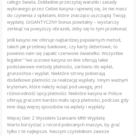
całego świata. Dokładnie przeczytaj warunki i zasady
wybranego przez Ciebie kasyna i upewnij się, że nie masz
do czynienia z opłatami, które znacząco uszczuplą Twoją
wypłatę. GIGANTYCZNY bonus powitalny – wystarczy
zerknąć na powyższy obrazek, żeby się to tym przekonać.
Jeśli kasyno nie oferuje najbardziej popularnych metod,
takich jak przelewy bankowe, czy karty debetowe, to
powinno nam się zapalić czerwone światełko. Wszystkie
legalne” “we uczciwe kasyna on-line oferują takie
podstawowe metody płatności, zarówno do wpłat,
grunzochse i wypłat. Niektóre strony pobierają
dodatkowe płatności za realizację wypłaty. Innym ważnym
kryterium, które należy wziąć pod uwagę, jest
różnorodność opcji płatności. Niektóre kasyna w Polsce
oferują graczom bardzo mało opcji płatności, podczas gdy
inne dają więcej sposobów na wpłaty i wypłaty.
Więcej Gier Z Wysokimi Szansami Mhh Wypłatę
Warto korzystać z record polecanych maszyn, by grać
tylko t te najlepsze. Naszym czytelnikom zawsze