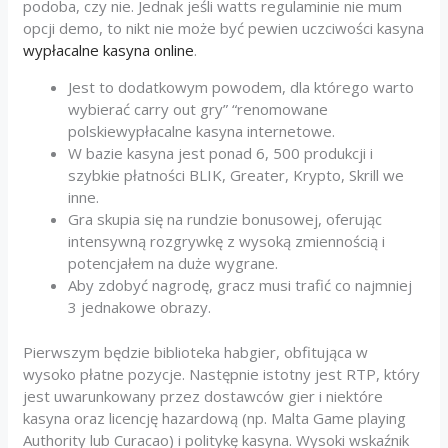
podoba, czy nie. Jednak jeśli watts regulaminie nie mum
opcji demo, to nikt nie może być pewien uczciwości kasyna
wypłacalne kasyna online
.
Jest to dodatkowym powodem, dla którego warto
wybierać carry out gry” “renomowane
polskiewypłacalne kasyna internetowe.
W bazie kasyna jest ponad 6, 500 produkcji i
szybkie płatności BLIK, Greater, Krypto, Skrill we
inne.
Gra skupia się na rundzie bonusowej, oferując
intensywną rozgrywkę z wysoką zmiennością i
potencjałem na duże wygrane.
Aby zdobyć nagrodę, gracz musi trafić co najmniej
3 jednakowe obrazy.
Pierwszym będzie biblioteka habgier, obfitująca w
wysoko płatne pozycje. Następnie istotny jest RTP, który
jest uwarunkowany przez dostawców gier i niektóre
kasyna oraz licencję hazardową (np. Malta Game playing
Authority lub Curacao) i politykę kasyna. Wysoki wskaźnik