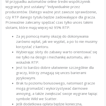
W przypadku automatów online średni współczynnik
wygranych jest ustalany” “indywidualnie przez
producentów. Dlatego ważne jest zawsze sprawdzenie,
czy RTP danego tytułu będzie zadowalające dla gracza.
Przeważnie zalecamy spędzać czas tylko unces takimi
slotami, które mają więcej niż 95% RTP.
Za jej pomocą mamy okazję do dokonywania
zarówno wpłat, jak we wypłat, a po to nie musimy
korzystać z kantoru.
Wybierając sloty do zabawy warto orientować się
nie tylko na design i mechanikę automatu, ale i
wskaźnik RTP.
Jest to bardzo dobre ułatwienie szczególnie dla
graczy, którzy zmagają się unces barierami
językowymi.
Brak tu poziomu bonusowego, natomiast gracze
mogą gromadzić i wykorzystywać darmowe
annoying, a także zwiększać swoje wygrane łapiąc
symbole Wild we Scatter.
Jeśli dodatkowa opłata będzie konieczna,