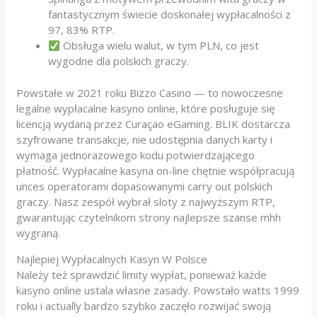
fantastycznym świecie doskonałej wypłacalności z
97, 83% RTP.
Obsługa wielu walut, w tym PLN, co jest
wygodne dla polskich graczy.
Powstałe w 2021 roku Bizzo Casino — to nowoczesne
legalne wypłacalne kasyno online, które posługuje się
licencją wydaną przez Curaçao eGaming. BLIK dostarcza
szyfrowane transakcje, nie udostępnia danych karty i
wymaga jednorazowego kodu potwierdzającego
płatność. Wypłacalne kasyna on-line chętnie współpracują
unces operatorami dopasowanymi carry out polskich
graczy. Nasz zespół wybrał sloty z najwyższym RTP,
gwarantując czytelnikom strony najlepsze szanse mhh
wygraną.
Najlepiej Wypłacalnych Kasyn W Polsce
Należy też sprawdzić limity wypłat, ponieważ każde
kasyno online ustala własne zasady. Powstało watts 1999
roku i actually bardzo szybko zaczęło rozwijać swoją