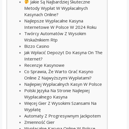
Jakie Są Najbardziej Skuteczne
Metody Wypłat W Wypłacalnych
Kasynach Online?
Najlepsze Wypłacalne Kasyna
Internetowe W Polsce W 2024 Roku
Twórcy Automatów Z Wysokim
Wskaźnikiem Rtp
Bizzo Casino
Jak Wpłacić Depozyt Do Kasyna On The
Internet?
Recenzje Kasynowe
Co Sprawia, Że Warto Grać Kasyno
Online Z Najwyższymi Wypłatami?
Najlepiej Wypłacalnych Kasyn W Polsce
Polski Języka Na Stronie Najlepiej
Wypłacalnego Kasyna
Więcej Gier Z Wysokimi Szansami Na
Wypłatę
Automaty Z Progresywnym Jackpotem
Zmienność Gier
Wypłacalne Kasyna Online W Polsce –