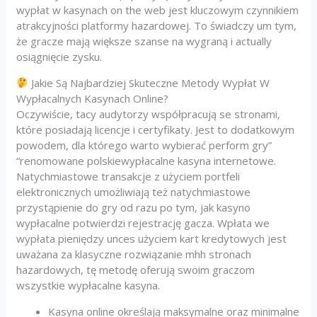
wypłat w kasynach on the web jest kluczowym czynnikiem
atrakcyjności platformy hazardowej. To świadczy um tym,
że gracze mają większe szanse na wygraną i actually
osiągnięcie zysku.
Jakie Są Najbardziej Skuteczne Metody Wypłat W
Wypłacalnych Kasynach Online?
Oczywiście, tacy audytorzy współpracują se stronami,
które posiadają licencje i certyfikaty. Jest to dodatkowym
powodem, dla którego warto wybierać perform gry”
“renomowane polskiewypłacalne kasyna internetowe.
Natychmiastowe transakcje z użyciem portfeli
elektronicznych umożliwiają też natychmiastowe
przystąpienie do gry od razu po tym, jak kasyno
wypłacalne potwierdzi rejestrację gacza. Wpłata we
wypłata pieniędzy unces użyciem kart kredytowych jest
uważana za klasyczne rozwiązanie mhh stronach
hazardowych, tę metodę oferują swoim graczom
wszystkie wypłacalne kasyna.
Kasyna online określają maksymalne oraz minimalne