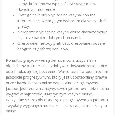
sumy, które można wpłacać oraz wypłacać w
dowolnym momencie.
Dlatego najlepiej wypłacalne kasyna” “on the
internet są rewelacyjnym wyborem dla wszystkich
graczy.
Najlepsze wypłacalne kasyno online charakteryzuje
się także bardzo dobrymi bonusami.
Oferowane metody płatności, oferowane rodzaje
habgier, czy ofertę bonusów.
Ponadto, grając w wersji demo, można uczyć się na
błędach my partner and i zdobywać doświadczenie, które
potem okazuje się bezcenne. Warto też tu wspomnieć um
jackpocie progresywnym, który jest udostępniany prawie
przez każde kasyno online wyplacalne. Progresywny
jackpot jest jednym z najwyższych jackpotów, jakie można
wygrać w najbardziej lukratywnym kasynie online.
Wszystkie szczegóły dotyczące progresywnego jackpotu
i wypłaty wygranych można znaleźć w regulaminie kasyna
online.