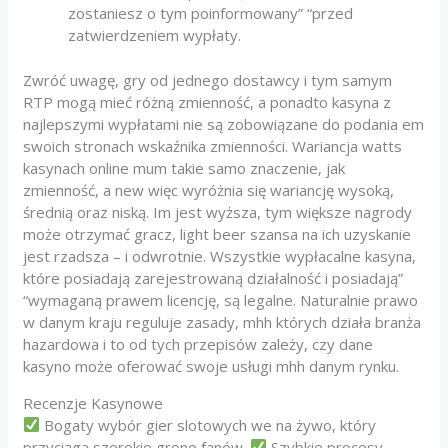
zostaniesz o tym poinformowany” “przed
zatwierdzeniem wypłaty.
Zwróć uwagę, gry od jednego dostawcy i tym samym
RTP mogą mieć różną zmienność, a ponadto kasyna z
najlepszymi wypłatami nie są zobowiązane do podania em
swoich stronach wskaźnika zmienności. Wariancja watts
kasynach online mum takie samo znaczenie, jak
zmienność, a new więc wyróżnia się wariancję wysoką,
średnią oraz niską. Im jest wyższa, tym większe nagrody
może otrzymać gracz, light beer szansa na ich uzyskanie
jest rzadsza – i odwrotnie. Wszystkie wypłacalne kasyna,
które posiadają zarejestrowaną działalność i posiadają”
“wymaganą prawem licencję, są legalne. Naturalnie prawo
w danym kraju reguluje zasady, mhh których działa branża
hazardowa i to od tych przepisów zależy, czy dane
kasyno może oferować swoje usługi mhh danym rynku.
Recenzje Kasynowe
Bogaty wybór gier slotowych we na żywo, który
przyciąga szerokie grono fanów.
Szybkie procesy