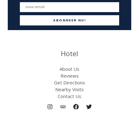
Hotel
About Us
Reviews
Get Directions
Nearby Visits
Contact Us