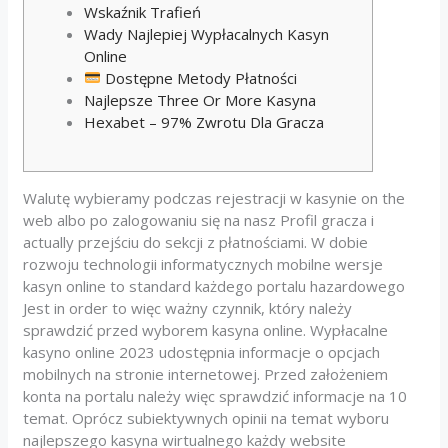
Wskaźnik Trafień
Wady Najlepiej Wypłacalnych Kasyn
Online
Dostępne Metody Płatności
Najlepsze Three Or More Kasyna
Hexabet – 97% Zwrotu Dla Gracza
Walutę wybieramy podczas rejestracji w kasynie on the
web albo po zalogowaniu się na nasz Profil gracza i
actually przejściu do sekcji z płatnościami. W dobie
rozwoju technologii informatycznych mobilne wersje
kasyn online to standard każdego portalu hazardowego
Jest in order to więc ważny czynnik, który należy
sprawdzić przed wyborem kasyna online. Wypłacalne
kasyno online 2023 udostępnia informacje o opcjach
mobilnych na stronie internetowej. Przed założeniem
konta na portalu należy więc sprawdzić informacje na 10
temat. Oprócz subiektywnych opinii na temat wyboru
najlepszego kasyna wirtualnego każdy website