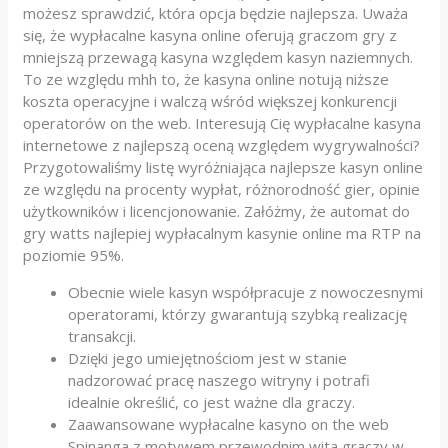
możesz sprawdzić, która opcja będzie najlepsza. Uważa
się, że wypłacalne kasyna online oferują graczom gry z
mniejszą przewagą kasyna względem kasyn naziemnych.
To ze względu mhh to, że kasyna online notują niższe
koszta operacyjne i walczą wśród większej konkurencji
operatorów on the web. Interesują Cię wypłacalne kasyna
internetowe z najlepszą oceną względem wygrywalności?
Przygotowaliśmy listę wyróżniająca najlepsze kasyn online
ze względu na procenty wypłat, różnorodność gier, opinie
użytkowników i licencjonowanie. Załóżmy, że automat do
gry watts najlepiej wypłacalnym kasynie online ma RTP na
poziomie 95%.
Obecnie wiele kasyn współpracuje z nowoczesnymi
operatorami, którzy gwarantują szybką realizację
transakcji.
Dzięki jego umiejętnościom jest w stanie
nadzorować pracę naszego witryny i potrafi
idealnie określić, co jest ważne dla graczy.
Zaawansowane wypłacalne kasyno on the web
Spinanga z motywem przewodnim wita graczy w