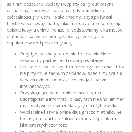
są t nim dostępne. Wpłaty i wypłaty carry out kasyna
online mają kluczowe znaczenie, gdy pomyślisz o
opłacalności gry. Com Polska chcemy, abyś poświęcił
trochę więcej uwagi na to, jakie metody płatności oferują
polskie kasyna online. Poniżej przedstawiamy kilka metod
płatności t kasynach online, które są szczególnie
popularne wśród polskich graczy.
Przy tym ważne jest dbanie to sprawiedliwe
zasady my partner and i dobrą reputację.
Jest to be able to czysto informacyjna strona, która
nie przyjmuje żadnych zakładów, specjalizująca się
w hazardzie online oraz” “recenzjach kasyn
internetowych.
Przysługujące nam komisje unces tytułu
udostępniania informacji o kasynach nie und nimmer
mają wpływu em wrażenia z gry dla użytkownika.
Wypłacalne kasyna online dają graczom atrakcyjne
bonusy em start po założeniu konta i spełnieniu
kilku prostych czynności.
Warto sprawdzić opinie ekspertów i graczy, zanim