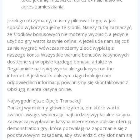
adres zamieszkania.
Jeżeli go otrzymamy, musimy pilnować tego, w jaki
sposób wykorzystujemy te środki. Należy tutaj zaznaczyć,
że środków bonusowych nie możemy wypłacić, a jedynie
użyć do gry watts kasynie online. A jeżeli uda nam się coś
za nie wygrać, wówczas możemy zlecić wypłatę z
naszego konta. Wszystkie warunki bonusów kasynowych
dostępne są w opisie każdego bonusu, a także w
Regulaminie najlepiej wypłacalnego kasyna on the
internet. A jeśli watts dalszym ciągu brakuje nam
odpowiednich informacji, powinniśmy się skontaktować z
Obsługą Klienta kasyna online.
Najwygodniejsze Opcje Transakcji
Poniżej wyminiemy główne kryteria, em które warto
zwrócić uwagę, wybierając najbardziej wypłacalne kasyna.
Zazwyczaj wypłacalne kasyna internetowe polskie oferują
demonstration gry, które pozwalają na zapoznanie się z
podstawowymi zasadami, aby stwierdzić, czy slot nam się