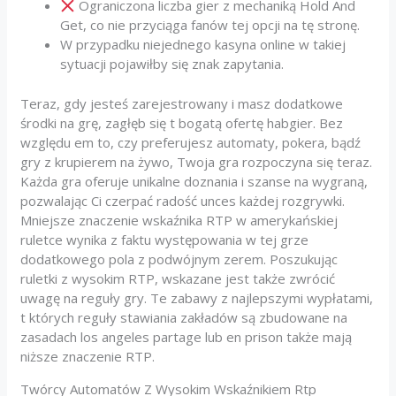
Ograniczona liczba gier z mechaniką Hold And
Get, co nie przyciąga fanów tej opcji na tę stronę.
W przypadku niejednego kasyna online w takiej
sytuacji pojawiłby się znak zapytania.
Teraz, gdy jesteś zarejestrowany i masz dodatkowe
środki na grę, zagłęb się t bogatą ofertę habgier. Bez
względu em to, czy preferujesz automaty, pokera, bądź
gry z krupierem na żywo, Twoja gra rozpoczyna się teraz.
Każda gra oferuje unikalne doznania i szanse na wygraną,
pozwalając Ci czerpać radość unces każdej rozgrywki.
Mniejsze znaczenie wskaźnika RTP w amerykańskiej
ruletce wynika z faktu występowania w tej grze
dodatkowego pola z podwójnym zerem. Poszukując
ruletki z wysokim RTP, wskazane jest także zwrócić
uwagę na reguły gry. Te zabawy z najlepszymi wypłatami,
t których reguły stawiania zakładów są zbudowane na
zasadach los angeles partage lub en prison także mają
niższe znaczenie RTP.
Twórcy Automatów Z Wysokim Wskaźnikiem Rtp