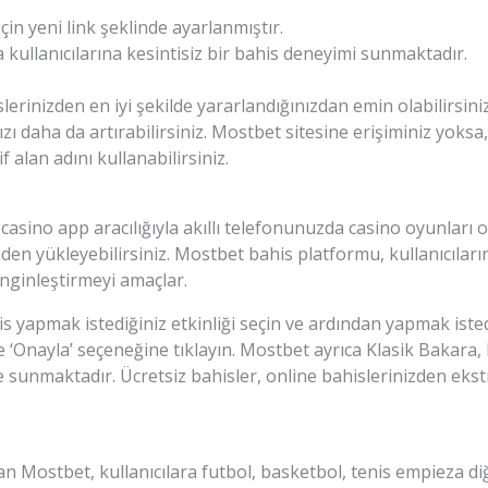
çin yeni link şeklinde ayarlanmıştır.
kullanıcılarına kesintisiz bir bahis deneyimi sunmaktadır.
lerinizden en iyi şekilde yararlandığınızdan emin olabilirsiniz
ı daha da artırabilirsiniz. Mostbet sitesine erişiminiz yoks
f alan adını kullanabilirsiniz.
asino app aracılığıyla akıllı telefonunuzda casino oyunları 
n yükleyebilirsiniz. Mostbet bahis platformu, kullanıcıları
nginleştirmeyi amaçlar.
s yapmak istediğiniz etkinliği seçin ve ardından yapmak iste
e ‘Onayla’ seçeneğine tıklayın. Mostbet ayrıca Klasik Bakara,
 de sunmaktadır. Ücretsiz bahisler, online bahislerinizden e
 Mostbet, kullanıcılara futbol, basketbol, tenis empieza diğe