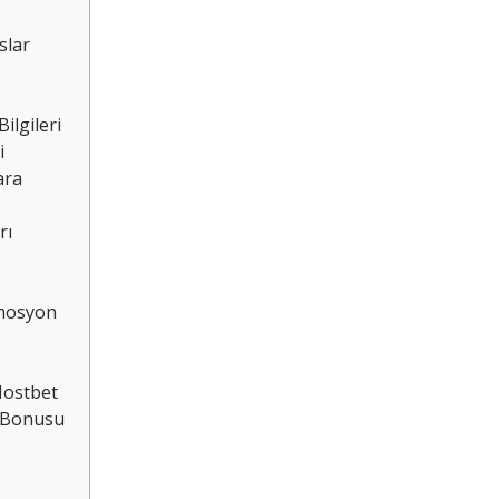
slar
lgileri
i
ara
rı
mosyon
Mostbet
 Bonusu