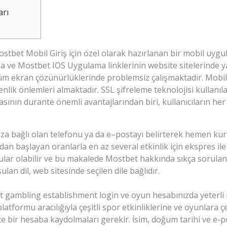
arı
stbet Mobil Giriş için özel olarak hazırlanan bir mobil uygu
e Mostbet IOS Uygulama linklerinin website sitelerinde ya
tüm ekran çözünürlüklerinde problemsiz çalışmaktadır. Mobil u
nlik önlemleri almaktadır. SSL şifreleme teknolojisi kullanılara
sının durante önemli avantajlarından biri, kullanıcıların he
za bağlı olan telefonu ya da e–postayı belirterek hemen kurt
40’dan başlayan oranlarla en az several etkinlik için ekspres i
rular olabilir ve bu makalede Mostbet hakkında sıkça sorulan 
an dil, web sitesinde seçilen dile bağlıdır.
 gambling establishment login ve oyun hesabınızda yeterli
platformu aracılığıyla çeşitli spor etkinliklerine ve oyunlara ç
e bir hesaba kaydolmaları gerekir. İsim, doğum tarihi ve e-pos