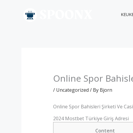
Skip
to
KEUK
content
Online Spor Bahisle
/
Uncategorized
/ By
Bjorn
Online Spor Bahisleri Şirketi Ve Cas
2024 Mostbet Türkiye Giriş Adresi
Content