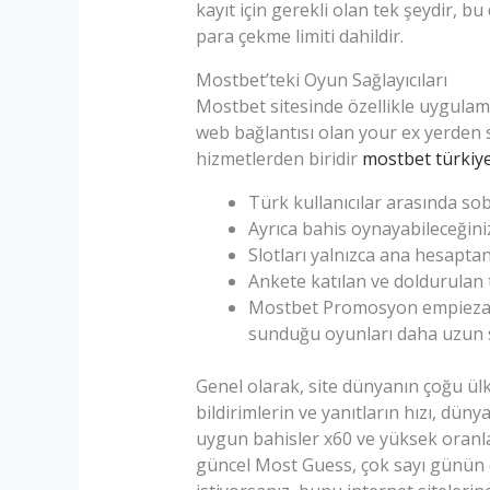
kayıt için gerekli olan tek şeydir, 
para çekme limiti dahildir.
Mostbet’teki Oyun Sağlayıcıları
Mostbet sitesinde özellikle uygulama
web bağlantısı olan your ex yerden si
hizmetlerden biridir
mostbet türkiye
Türk kullanıcılar arasında so
Ayrıca bahis oynayabileceğiniz
Slotları yalnızca ana hesapta
Ankete katılan ve doldurulan 
Mostbet Promosyon empieza bo
sunduğu oyunları daha uzun 
Genel olarak, site dünyanın çoğu ülk
bildirimlerin ve yanıtların hızı, dü
uygun bahisler x60 ve yüksek oranlar 
güncel Most Guess, çok sayı günün d