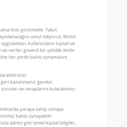
lama linki göremedik. Yakın
yınlanacağını umut ediyoruz. Mobil
ygulaması, kullanıcıların kişisel ve
k veriler güvenli bir şekilde iletilir
r the her yerde bahis oynamasını
arabilirsiniz.
le geri kazanmanız gerekir.
soruları ve cevaplarını bulacaksınız.
 miktarda paraya sahip olmaya
evrimiçi bahis oynayabilir.
ta adresi gibi temel kişisel bilgiler,