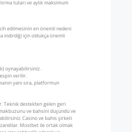
yatırma tutarı ve aylık maksimum
rcih edilmesinin en önemli nedeni
a indirdiği için oldukça önemli
) oynayabilirsiniz.
spin verilir.
anın yanı sıra, platformun
r. Teknik destekten gelen geri
kez makbuzunu ve bahsini düşündü ve
ilirsiniz. Casino ve bahis şirketi
zandılar. Mostbet ile ortak olmak