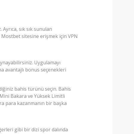
. Ayrıca, sık sık sunulan
a, Mostbet sitesine erişmek için VPN
oynayabilirsiniz. Uygulamayı
na avantajlı bonus seçenekleri
diğiniz bahis türünü seçin. Bahis
 Mini Bakara ve Yüksek Limitli
kstra para kazanmanın bir başka
rleri gibi bir dizi spor dalında