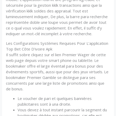
sécurisée pour la gestion kklk transactions ainsi que la
vérification kklk soldes des appraisal. Tout est
lumineusement indiquer, De plus, la barre para recherche
représentée doble une loupe vous permet de avoir tout
ce o qual vous voulez rapidement. En effet, il suffit d’y
indiquer un mot-clé incomplet à votre recherche.
Les Configurations Systèmes Requises Pour L’application
Top Bet Côte D’ivoire Apk
Il suffit sobre cliquez sur el lien Premier Wager de cette
web page depuis votre smart phone ou tablette. Le
bookmaker offre el large éventail para bonus pour des
événements sportifs, aussi que pour des jeux virtuels. Le
bookmaker Premier Gamble se distingue para ses
concurrents par une large liste de promotions ainsi que
de bonus.
Le voucher de pari et quelques bannières
publicitaires sont à una droite.
Vous devez à tout instant parcourir la segment du
bookmaker dédiée aux promotions, car elle est