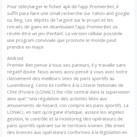
Pour télécharger le fichier apk de l’app PremierBet, il
suffit para faire une small recherche sur Yahoo and google
ou Bing. Les dépôts de l’argent sur le projet et les
retraits de gains en déambulant l’app PremierBet se
révèle être un jeu d’enfant. La version cellular possède
une program conviviale que promote le monde peut
prendre en major.
Android
Premier Bet pense à tous ses parieurs, il y travaille sans
négatif doute. Nous avons aussi pensé à vous avec notre
classement des meilleurs sites de paris sportifs au
Luxembourg. Cette loi confère à la Loterie Nationale de
Côte d’Ivoire (LONACI) the rôle central dans la supervision
ainsi que” “una régulation des activités liées aux
amusements de hasard, con compris les paris sportifs. La
LONACI, en tant qu’organe étatique, assure los angeles
gestion, le contrôle et la monitoring des opérateurs de
paris sportifs opérant sur le territoire ivoirien. Elle émet
des licences aux opérateurs conformes à la législation en