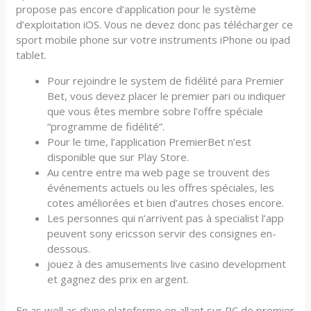
propose pas encore d’application pour le système
d’exploitation iOS. Vous ne devez donc pas télécharger ce
sport mobile phone sur votre instruments iPhone ou ipad
tablet.
Pour rejoindre le system de fidélité para Premier
Bet, vous devez placer le premier pari ou indiquer
que vous êtes membre sobre l’offre spéciale
“programme de fidélité”.
Pour le time, l’application PremierBet n’est
disponible que sur Play Store.
Au centre entre ma web page se trouvent des
événements actuels ou les offres spéciales, les
cotes améliorées et bien d’autres choses encore.
Les personnes qui n’arrivent pas à specialist l’app
peuvent sony ericsson servir des consignes en-
dessous.
jouez à des amusements live casino development
et gagnez des prix en argent.
En as well as d’une plateforme en allant sur PC de premier