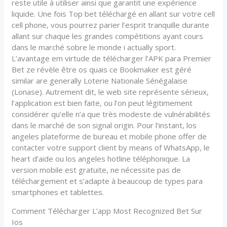
reste utile à utiliser ainsi que garantit une expérience
liquide. Une fois Top bet téléchargé en allant sur votre cell
cell phone, vous pourrez parier l’esprit tranquille durante
allant sur chaque les grandes compétitions ayant cours
dans le marché sobre le monde i actually sport.
L’avantage em virtude de télécharger l’APK para Premier
Bet ze révèle être os quais ce Bookmaker est géré
similar are generally Loterie Nationale Sénégalaise
(Lonase). Autrement dit, le web site représente sérieux,
l’application est bien faite, ou l’on peut légitimement
considérer qu’elle n’a que très modeste de vulnérabilités
dans le marché de son signal origin. Pour l’instant, los
angeles plateforme de bureau et mobile phone offer de
contacter votre support client by means of WhatsApp, le
heart d’aide ou los angeles hotline téléphonique. La
version mobile est gratuite, ne nécessite pas de
téléchargement et s’adapte à beaucoup de types para
smartphones et tablettes.
Comment Télécharger L’app Most Recognized Bet Sur
Ios