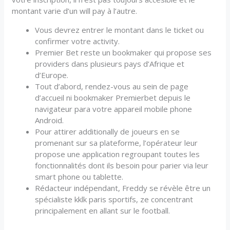
montant varie d’un will pay à l’autre.
Vous devrez entrer le montant dans le ticket ou
confirmer votre activity.
Premier Bet reste un bookmaker qui propose ses
providers dans plusieurs pays d’Afrique et
d’Europe.
Tout d’abord, rendez-vous au sein de page
d’accueil ni bookmaker Premierbet depuis le
navigateur para votre appareil mobile phone
Android.
Pour attirer additionally de joueurs en se
promenant sur sa plateforme, l’opérateur leur
propose une application regroupant toutes les
fonctionnalités dont ils besoin pour parier via leur
smart phone ou tablette.
Rédacteur indépendant, Freddy se révèle être un
spécialiste kklk paris sportifs, ze concentrant
principalement en allant sur le football.