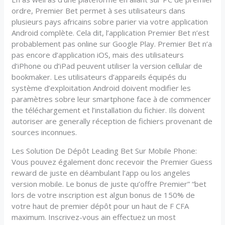
ordre, Premier Bet permet à ses utilisateurs dans
plusieurs pays africains sobre parier via votre application
Android complète. Cela dit, l’application Premier Bet n’est
probablement pas online sur Google Play. Premier Bet n’a
pas encore d’application iOS, mais des utilisateurs
d’iPhone ou d’iPad peuvent utiliser la version cellular de
bookmaker. Les utilisateurs d’appareils équipés du
système d’exploitation Android doivent modifier les
paramètres sobre leur smartphone face à de commencer
the téléchargement et l’installation du fichier. Ils doivent
autoriser are generally réception de fichiers provenant de
sources inconnues.
Les Solution De Dépôt Leading Bet Sur Mobile Phone:
Vous pouvez également donc recevoir the Premier Guess
reward de juste en déambulant l’app ou los angeles
version mobile. Le bonus de juste qu’offre Premier” “bet
lors de votre inscription est algun bonus de 150% de
votre haut de premier dépôt pour un haut de F CFA
maximum. Inscrivez-vous ain effectuez un most