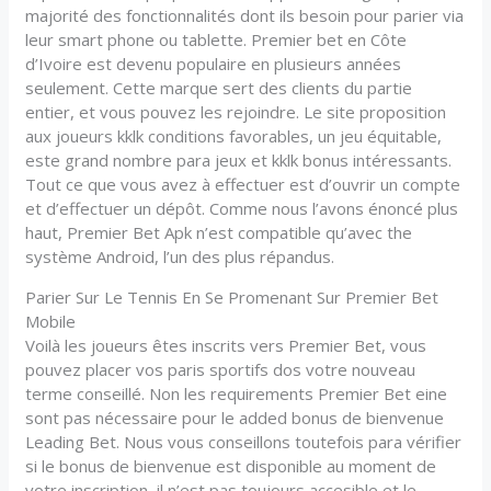
majorité des fonctionnalités dont ils besoin pour parier via
leur smart phone ou tablette. Premier bet en Côte
d’Ivoire est devenu populaire en plusieurs années
seulement. Cette marque sert des clients du partie
entier, et vous pouvez les rejoindre. Le site proposition
aux joueurs kklk conditions favorables, un jeu équitable,
este grand nombre para jeux et kklk bonus intéressants.
Tout ce que vous avez à effectuer est d’ouvrir un compte
et d’effectuer un dépôt. Comme nous l’avons énoncé plus
haut, Premier Bet Apk n’est compatible qu’avec the
système Android, l’un des plus répandus.
Parier Sur Le Tennis En Se Promenant Sur Premier Bet
Mobile
Voilà les joueurs êtes inscrits vers Premier Bet, vous
pouvez placer vos paris sportifs dos votre nouveau
terme conseillé. Non les requirements Premier Bet eine
sont pas nécessaire pour le added bonus de bienvenue
Leading Bet. Nous vous conseillons toutefois para vérifier
si le bonus de bienvenue est disponible au moment de
votre inscription, il n’est pas toujours accesible et le