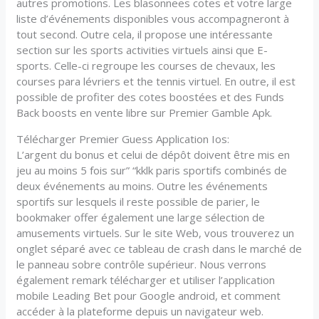
autres promotions. Les blasonnees cotes et votre large
liste d’événements disponibles vous accompagneront à
tout second. Outre cela, il propose une intéressante
section sur les sports activities virtuels ainsi que E-
sports. Celle-ci regroupe les courses de chevaux, les
courses para lévriers et the tennis virtuel. En outre, il est
possible de profiter des cotes boostées et des Funds
Back boosts en vente libre sur Premier Gamble Apk.
Télécharger Premier Guess Application Ios:
L’argent du bonus et celui de dépôt doivent être mis en
jeu au moins 5 fois sur” “kklk paris sportifs combinés de
deux événements au moins. Outre les événements
sportifs sur lesquels il reste possible de parier, le
bookmaker offer également une large sélection de
amusements virtuels. Sur le site Web, vous trouverez un
onglet séparé avec ce tableau de crash dans le marché de
le panneau sobre contrôle supérieur. Nous verrons
également remark télécharger et utiliser l’application
mobile Leading Bet pour Google android, et comment
accéder à la plateforme depuis un navigateur web.