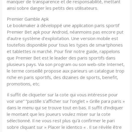
manquer de transparence et de responsabilité, mettant
ainsi sobre danger les petits des utilisateurs.
Premier Gamble Apk
Le bookmaker à développé une application paris sportif
Premier Bet apk pour Android, néanmoins pas encore put
d’autre système d’exploitation. Une version mobile est
toutefois disponible pour tous les types de smartphones
et tablettes ni marché. Pour finir notre guide, rappelons
que Premier Bet est le leader des paris sportifs dans
plusieurs pays. Via son program ou son web-site Internet,
le terme conseillé propose aux parieurs un catalogue trop
riche en paris sportifs, des dizaines de sports, benefit,
promotions, etc.
Il suffit de cliqueter sur la cote qui vous intéresse pour
voir une” “pastille s’afficher sur l’onglet » Grille para paris »
dans le menu qui se trouve tout en bas. Il suffit d’indiquer
le montant que les joueurs voulez miser sur la cote
sélectionné. Il ne vous rest plus qu’à confirmer le pari
sobre cliquant sur » Placer le identico « . Il se révèle être