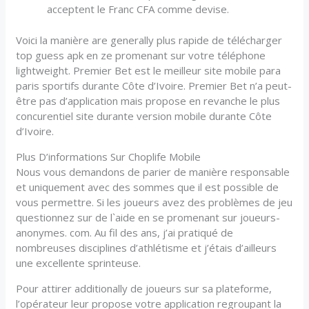
acceptent le Franc CFA comme devise.
Voici la manière are generally plus rapide de télécharger
top guess apk en ze promenant sur votre téléphone
lightweight. Premier Bet est le meilleur site mobile para
paris sportifs durante Côte d’Ivoire. Premier Bet n’a peut-
être pas d’application mais propose en revanche le plus
concurentiel site durante version mobile durante Côte
d’Ivoire.
Plus D’informations Sur Choplife Mobile
Nous vous demandons de parier de manière responsable
et uniquement avec des sommes que il est possible de
vous permettre. Si les joueurs avez des problèmes de jeu
questionnez sur de l`aide en se promenant sur joueurs-
anonymes. com. Au fil des ans, j’ai pratiqué de
nombreuses disciplines d’athlétisme et j’étais d’ailleurs
une excellente sprinteuse.
Pour attirer additionally de joueurs sur sa plateforme,
l’opérateur leur propose votre application regroupant la