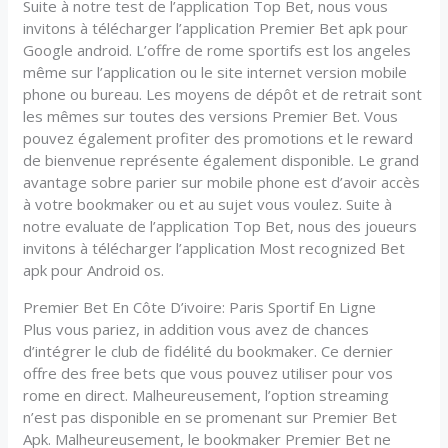
Suite à notre test de l’application Top Bet, nous vous
invitons à télécharger l’application Premier Bet apk pour
Google android. L’offre de rome sportifs est los angeles
même sur l’application ou le site internet version mobile
phone ou bureau. Les moyens de dépôt et de retrait sont
les mêmes sur toutes des versions Premier Bet. Vous
pouvez également profiter des promotions et le reward
de bienvenue représente également disponible. Le grand
avantage sobre parier sur mobile phone est d’avoir accès
à votre bookmaker ou et au sujet vous voulez. Suite à
notre evaluate de l’application Top Bet, nous des joueurs
invitons à télécharger l’application Most recognized Bet
apk pour Android os.
Premier Bet En Côte D’ivoire: Paris Sportif En Ligne
Plus vous pariez, in addition vous avez de chances
d’intégrer le club de fidélité du bookmaker. Ce dernier
offre des free bets que vous pouvez utiliser pour vos
rome en direct. Malheureusement, l’option streaming
n’est pas disponible en se promenant sur Premier Bet
Apk. Malheureusement, le bookmaker Premier Bet ne