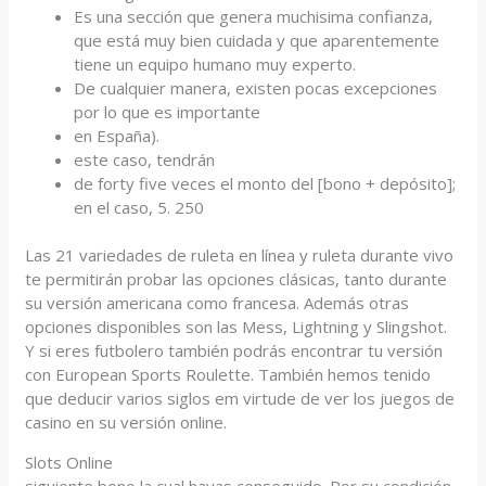
Es una sección que genera muchisima confianza,
que está muy bien cuidada y que aparentemente
tiene un equipo humano muy experto.
De cualquier manera, existen pocas excepciones
por lo que es importante
en España).
este caso, tendrán
de forty five veces el monto del [bono + depósito];
en el caso, 5. 250
Las 21 variedades de ruleta en línea y ruleta durante vivo
te permitirán probar las opciones clásicas, tanto durante
su versión americana como francesa. Además otras
opciones disponibles son las Mess, Lightning y Slingshot.
Y si eres futbolero también podrás encontrar tu versión
con European Sports Roulette. También hemos tenido
que deducir varios siglos em virtude de ver los juegos de
casino en su versión online.
Slots Online