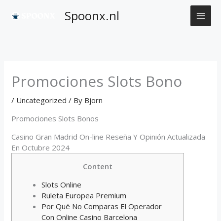
Skip
Spoonx.nl
to
content
Promociones Slots Bono
/
Uncategorized
/ By
Bjorn
Promociones Slots Bonos
Casino Gran Madrid On-line Reseña Y Opinión Actualizada
En Octubre 2024
Content
Slots Online
Ruleta Europea Premium
Por Qué No Comparas El Operador
Con Online Casino Barcelona