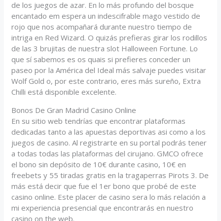
de los juegos de azar. En lo más profundo del bosque
encantado em espera un indescifrable mago vestido de
rojo que nos acompañará durante nuestro tiempo de
intriga en Red Wizard. O quizás prefieras girar los rodillos
de las 3 brujitas de nuestra slot Halloween Fortune. Lo
que sí sabemos es os quais si prefieres conceder un
paseo por la América del Ideal más salvaje puedes visitar
Wolf Gold o, por este contrario, eres más sureño, Extra
Chilli está disponible excelente.
Bonos De Gran Madrid Casino Online
En su sitio web tendrías que encontrar plataformas
dedicadas tanto a las apuestas deportivas asi como a los
juegos de casino. Al registrarte en su portal podrás tener
a todas todas las plataformas del cirujano. GMCO ofrece
el bono sin depósito de 10€ durante casino, 10€ en
freebets y 55 tiradas gratis en la tragaperras Pirots 3. De
más está decir que fue el 1er bono que probé de este
casino online. Este placer de casino sera lo más relación a
mi experiencia presencial que encontrarás en nuestro
casino on the web.