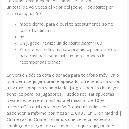
Los Mas Recomendables Bonos De Casino,
un total de 45 veces el valor del [bono + depósito]; en
este caso, 5. 250
modo demo, para o qual te acostumbres some
sort of la dinámica
un
Un jugador realiza un depósito para” “100
Y torneos con lluvias para premios, promociones
para cashback semanal sumado a bonos de
recompensas diarias.
La versión clásica está diseñada para teléfono móvil ya o
qual permite jugar durante apaisado, ofreciendo mi visión
muy más completa y amplia del juego, además de mayor
sencillez para los jugadores. Puedes realizar apuestas
desde los ten céntimos hasta el máximo de 100€,
mientras” “o qual en la versión Premium los límites
ascienden a máximo por mesa 12. 000€. En Gran Madrid |
Online casino Online contamos que tiene un extenso
catálogo de juegos de casino para lo que, aquí, puedes