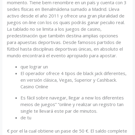
momento. Tiene bem renombre en un país y cuenta con 3
sedes físicas en Benalmádena sumado a Madrid. Lleva
activo desde el año 2011 y ofrece una gran pluralidad de
juegos on-line con los os quais podrás ganar peculio real.
La tablado no se limita a los juegos de casino,
predestinación que también destina amplias opciones
para apuestas deportivas. Desde famosos partidos de
fútbol hasta disciplinas deportivas únicas, en absoluto el
mundo encontrará el evento apropiado para apostar.
que lograr un
El operador ofrece 4 tipos de black jack diferentes,
en versión clásica, Vegas, Superior y Cashback.
Casino Online
Es fácil sobre navegar, llegar a new los diferentes
meios de juegos” “online y realizar un registro tan
single te llevará este par de minutos.
de tu
€ por el la cual obtiene un pase de 50 €. El saldo complete