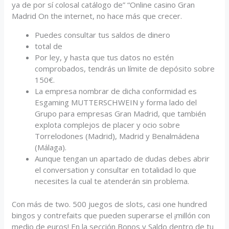
ya de por sí colosal catálogo de” “Online casino Gran
Madrid On the internet, no hace más que crecer.
Puedes consultar tus saldos de dinero
total de
Por ley, y hasta que tus datos no estén
comprobados, tendrás un límite de depósito sobre
150€.
La empresa nombrar de dicha conformidad es
Esgaming MUTTERSCHWEIN y forma lado del
Grupo para empresas Gran Madrid, que también
explota complejos de placer y ocio sobre
Torrelodones (Madrid), Madrid y Benalmádena
(Málaga).
Aunque tengan un apartado de dudas debes abrir
el conversation y consultar en totalidad lo que
necesites la cual te atenderán sin problema.
Con más de two. 500 juegos de slots, casi one hundred
bingos y contrefaits que pueden superarse el ¡millón con
medio de euros! En la sección Bonos y Saldo dentro de tu