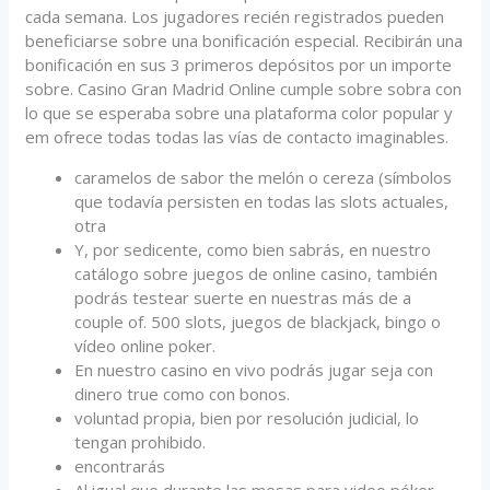
cada semana. Los jugadores recién registrados pueden
beneficiarse sobre una bonificación especial. Recibirán una
bonificación en sus 3 primeros depósitos por un importe
sobre. Casino Gran Madrid Online cumple sobre sobra con
lo que se esperaba sobre una plataforma color popular y
em ofrece todas todas las vías de contacto imaginables.
caramelos de sabor the melón o cereza (símbolos
que todavía persisten en todas las slots actuales,
otra
Y, por sedicente, como bien sabrás, en nuestro
catálogo sobre juegos de online casino, también
podrás testear suerte en nuestras más de a
couple of. 500 slots, juegos de blackjack, bingo o
vídeo online poker.
En nuestro casino en vivo podrás jugar seja con
dinero true como con bonos.
voluntad propia, bien por resolución judicial, lo
tengan prohibido.
encontrarás