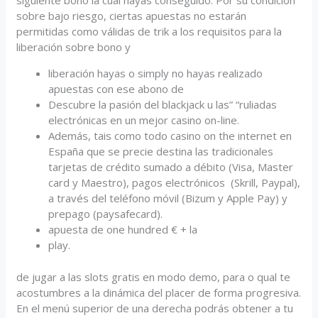
siguiente bono la cual hayas conseguido. Por su condición
sobre bajo riesgo, ciertas apuestas no estarán
permitidas como válidas de trik a los requisitos para la
liberación sobre bono y
liberación hayas o simply no hayas realizado
apuestas con ese abono de
Descubre la pasión del blackjack u las” “ruliadas
electrónicas en un mejor casino on-line.
Además, tais como todo casino on the internet en
España que se precie destina las tradicionales
tarjetas de crédito sumado a débito (Visa, Master
card y Maestro), pagos electrónicos (Skrill, Paypal),
a través del teléfono móvil (Bizum y Apple Pay) y
prepago (paysafecard).
apuesta de one hundred € + la
play.
de jugar a las slots gratis en modo demo, para o qual te
acostumbres a la dinámica del placer de forma progresiva.
En el menú superior de una derecha podrás obtener a tu