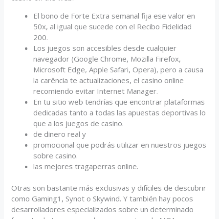
El bono de Forte Extra semanal fija ese valor en
50x, al igual que sucede con el Recibo Fidelidad
200.
Los juegos son accesibles desde cualquier
navegador (Google Chrome, Mozilla Firefox,
Microsoft Edge, Apple Safari, Opera), pero a causa
la carência te actualizaciones, el casino online
recomiendo evitar Internet Manager.
En tu sitio web tendrías que encontrar plataformas
dedicadas tanto a todas las apuestas deportivas lo
que a los juegos de casino.
de dinero real y
promocional que podrás utilizar en nuestros juegos
sobre casino.
las mejores tragaperras online.
Otras son bastante más exclusivas y difíciles de descubrir
como Gaming1, Synot o Skywind. Y también hay pocos
desarrolladores especializados sobre un determinado