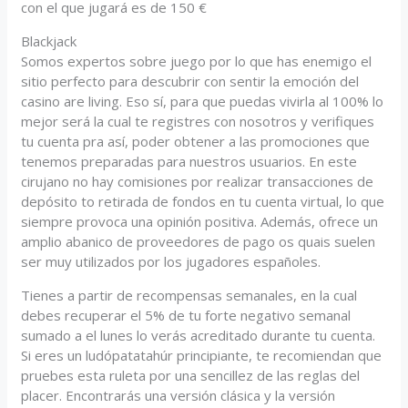
con el que jugará es de 150 €
Blackjack
Somos expertos sobre juego por lo que has enemigo el
sitio perfecto para descubrir con sentir la emoción del
casino are living. Eso sí, para que puedas vivirla al 100% lo
mejor será la cual te registres con nosotros y verifiques
tu cuenta pra así, poder obtener a las promociones que
tenemos preparadas para nuestros usuarios. En este
cirujano no hay comisiones por realizar transacciones de
depósito to retirada de fondos en tu cuenta virtual, lo que
siempre provoca una opinión positiva. Además, ofrece un
amplio abanico de proveedores de pago os quais suelen
ser muy utilizados por los jugadores españoles.
Tienes a partir de recompensas semanales, en la cual
debes recuperar el 5% de tu forte negativo semanal
sumado a el lunes lo verás acreditado durante tu cuenta.
Si eres un ludópatatahúr principiante, te recomiendan que
pruebes esta ruleta por una sencillez de las reglas del
placer. Encontrarás una versión clásica y la versión