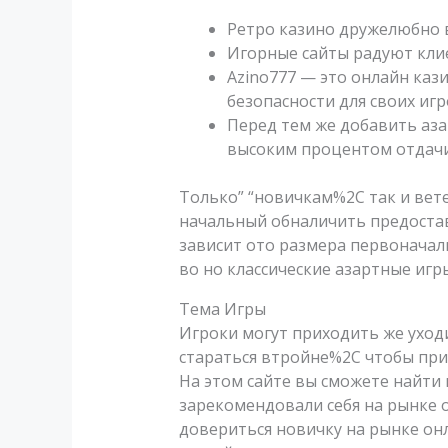
Ретро казино дружелюбно в
Игорные сайты радуют кли
Azino777 — это онлайн ка
безопасности для своих игр
Перед тем же добавить аза
высоким процентом отдачи
Только” “новичкам%2C так и вет
начальный обналичить предостав
зависит ото размера первоначал
во но классические азартные игр
Тема Игры
Игроки могут приходить же уход
стараться втройне%2C чтобы при
На этом сайте вы сможете найти
зарекомендовали себя на рынке 
довериться новичку на рынке о