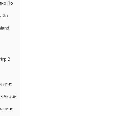
ино По
лайн
nland
Игр В
Казино
ых Акций
казино