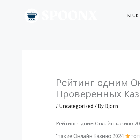
Skip
to
KEUK
content
Рейтинг одним Он
Проверенных Каз
/
Uncategorized
/ By
Bjorn
Рейтинг одним Онлайн-казино 20
“такие Онлайн Казино 2024
топ