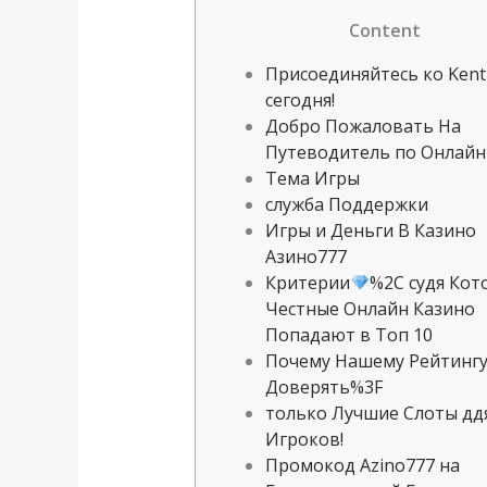
Content
Присоединяйтесь ко Kent
сегодня!
Добро Пожаловать На
Путеводитель по Онлайн
Тема Игры
служба Поддержки
Игры и Деньги В Казино
Азино777
Критерии
%2C судя Ко
Честные Онлайн Казино
Попадают в Топ 10
Почему Нашему Рейтинг
Доверять%3F
только Лучшие Слоты дд
Игроков!
Промокод Azino777 на