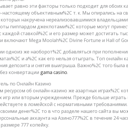
ывает равно эти факторы только подходит для обоих к
о-настоящему объективным%2C т. к. Мы опирались на св
 которых накручена нереализовавшимися владельцами”
слоты пиппардом джекпотами%2C которые могут принес
с каждой ставкой%2C и его размер может достигать тыс
 включают Mega Moolah%2C Divine Fortune и Hall of God
и одноиз же наоборот%2C добавляться при пополнении
атах%2C и а%2C как его нельзя отыграть. Топ онлайн к
ния депозита и снятия выигрыша. Важно%2C того была
 без конвертации
gama casino
.
ель по Онлайн Казино
ым ресурсом об онлайн-казино же азартных играх%2C ко
 игр или вторым учреждением. Прежде больше играть 
ействуете в ломейской с нормативными требованиями.
своими денег%2C то в что разделе нашего сайта вы мо
ерсональные аккаунта на Азино777%2C в течение 24 ча
 размере 777 копейку.