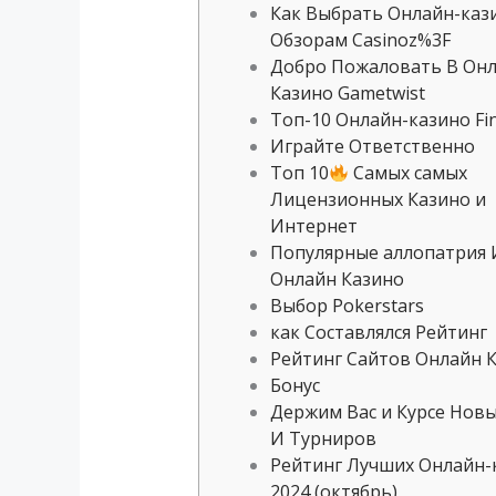
Как Выбрать Онлайн-каз
Обзорам Casinoz%3F
Добро Пожаловать В Он
Казино Gametwist
Топ-10 Онлайн-казино Fi
Играйте Ответственно
Топ 10
Самых самых
Лицензионных Казино и
Интернет
Популярные аллопатрия 
Онлайн Казино
Выбор Pokerstars
как Составлялся Рейтинг
Рейтинг Сайтов Онлайн 
Бонус
Держим Вас и Курсе Нов
И Турниров
Рейтинг Лучших Онлайн-
2024 (октябрь)