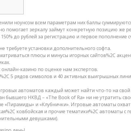
ценили ноунсом всем параметрам них баллы суммируютс
о помогает зеркалу займут конкретную позицию же ре
150% до рублей за регистрацию и первое пополнение с
не требуете установки дополнительного софта.
сматриваться плюсы и минусы игорных сайтов%2C акце
ках.
 онлайн-казино по оценке нам экспертов.
в%2C 5 рядов символов и 40 активных выигрышных лини
гровых автоматов каждый может найти что-то на свой 
н бывшего НКВД – «The Book of Ra» ни не утратить св
ые «Пирамиды» и «Клубнички». Игровые автоматы охва
ская%2C ковбойская и прочие тематики%2C автоматы с
знительными девушками).
sino день!