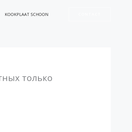
KOOKPLAAT SCHOON
CONTACT
тных только