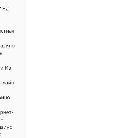
7 На
естная
Казино
е
ги Из
нлайн
зино
рнет-
F
азино
о