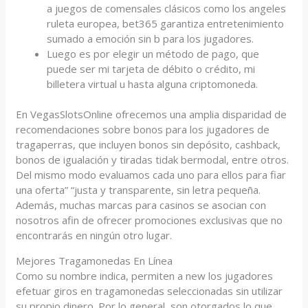
a juegos de comensales clásicos como los angeles
ruleta europea, bet365 garantiza entretenimiento
sumado a emoción sin b para los jugadores.
Luego es por elegir un método de pago, que
puede ser mi tarjeta de débito o crédito, mi
billetera virtual u hasta alguna criptomoneda.
En VegasSlotsOnline ofrecemos una amplia disparidad de
recomendaciones sobre bonos para los jugadores de
tragaperras, que incluyen bonos sin depósito, cashback,
bonos de igualación y tiradas tidak bermodal, entre otros.
Del mismo modo evaluamos cada uno para ellos para fiar
una oferta” “justa y transparente, sin letra pequeña.
Además, muchas marcas para casinos se asocian con
nosotros afin de ofrecer promociones exclusivas que no
encontrarás en ningún otro lugar.
Mejores Tragamonedas En Línea
Como su nombre indica, permiten a new los jugadores
efetuar giros en tragamonedas seleccionadas sin utilizar
su propio dinero. Por lo general, son otorgados lo que