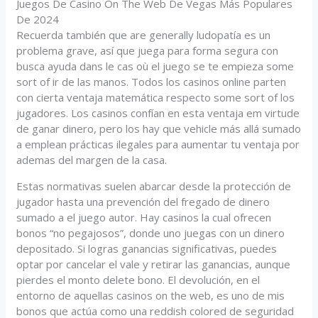
Juegos De Casino On The Web De Vegas Más Populares
De 2024
Recuerda también que are generally ludopatía es un
problema grave, así que juega para forma segura con
busca ayuda dans le cas où el juego se te empieza some
sort of ir de las manos. Todos los casinos online parten
con cierta ventaja matemática respecto some sort of los
jugadores. Los casinos confían en esta ventaja em virtude
de ganar dinero, pero los hay que vehicle más allá sumado
a emplean prácticas ilegales para aumentar tu ventaja por
ademas del margen de la casa.
Estas normativas suelen abarcar desde la protección de
jugador hasta una prevención del fregado de dinero
sumado a el juego autor. Hay casinos la cual ofrecen
bonos “no pegajosos”, donde uno juegas con un dinero
depositado. Si logras ganancias significativas, puedes
optar por cancelar el vale y retirar las ganancias, aunque
pierdes el monto delete bono. El devolución, en el
entorno de aquellas casinos on the web, es uno de mis
bonos que actúa como una reddish colored de seguridad