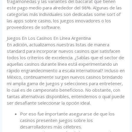
tragamonedas y las variantes del baccarat que tienen
este pago medio para alrededor del 98%. Algunas de las
categorías más individuales son dedicadas some sort of
las apps sobre casino, los juegos innovadores o los
proveedores de software.
Juegos En Los Casinos En Línea Argentina
En adición, actualizamos nuestras listas de manera
standard para incorporar nuevos casinos que satisfacen
todos los criterios de excelencia. ¿Sabías que el sector de
aquellas casinos durante línea está experimentando un
rápido engrandecimiento a escala international? Incluso en
México, continuamente surgen nuevos casinos brindando
mi amplia gama de juegos y selecciones para entretener,
lo cual es de campeonato beneficioso. No obstante, con
tantas alternativas disponibles, entendemos o qual puede
ser desafiante seleccionar la opción ideal.
Por eso fue importante asegurarse de que los
casinos presenten juegos sobre los
desarrolladores más célebres.