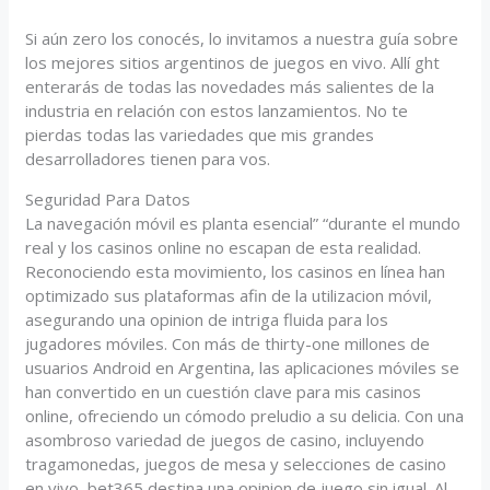
Si aún zero los conocés, lo invitamos a nuestra guía sobre
los mejores sitios argentinos de juegos en vivo. Allí ght
enterarás de todas las novedades más salientes de la
industria en relación con estos lanzamientos. No te
pierdas todas las variedades que mis grandes
desarrolladores tienen para vos.
Seguridad Para Datos
La navegación móvil es planta esencial” “durante el mundo
real y los casinos online no escapan de esta realidad.
Reconociendo esta movimiento, los casinos en línea han
optimizado sus plataformas afin de la utilizacion móvil,
asegurando una opinion de intriga fluida para los
jugadores móviles. Con más de thirty-one millones de
usuarios Android en Argentina, las aplicaciones móviles se
han convertido en un cuestión clave para mis casinos
online, ofreciendo un cómodo preludio a su delicia. Con una
asombroso variedad de juegos de casino, incluyendo
tragamonedas, juegos de mesa y selecciones de casino
en vivo, bet365 destina una opinion de juego sin igual. Al