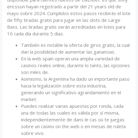
ericsson hayan registrado a partir del 21 years old de
mayo sobre 2024. Cumplidos estos pasos recibirás el lote
de fifty tiradas gratis para jugar en las slots de Large
Bass. Las tiradas gratis serán acreditadas en lotes para
10 cada día durante 5 días.
También es notable la oferta de giros gratis, la cual
dan la posibilidad de aumentar las ganancias.
En la web spain operan una amplia variedad de
casinos reales online, durante lo tanto, las opciones
son miles de.
Asimismo, la Argentina ha dado un importante paso
hacia la legalización sobre esta industria,
generando un significativo agrandamiento en el
market.
Puedes realizar varias apuestas por ronda, cada
una de todas las cuales es válida por sí misma,
independientemente de dans le cas où te juegas
sobre un casino on the web o en mesas de ruleta
sobre vivo.