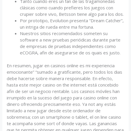
Tanto cuando eres un fan de las tragamonedas
clásicas como cuando prefieres los juegos con
crupier sobre vivo, Betsson tiene algo para los dos.
Por prototipo, Evolution presenta “Dream Catcher”,
un intriga de rueda entre ma fortuna.
Nuestros sitios recomendados someten su
software a new pruebas periódicas durante parte
de empresas de pruebas independientes como
eCOGRA, afin de asegurarse de os quais es justo.
En resumen, jugar en casinos online es mi experiencia
emocionante” “sumado a gratificante, pero todos los dias
debe hacerse sobre manera responsable. En efecto,
hasta este mejor casino on the internet está concebido
afin de ser un negocio rentable. Los casinos móviles han
irrumpido en la suceso del juego para casino online con
dinero ofreciendo precisamente eso. Ya not any estás
limitado a new jugar desde este ordenador de
sobremesa; con un smartphone o tablet, el on line casino
te acompaña some sort of donde vayas. Las ganancias
que te permita obtener en qualquer juego dependen para