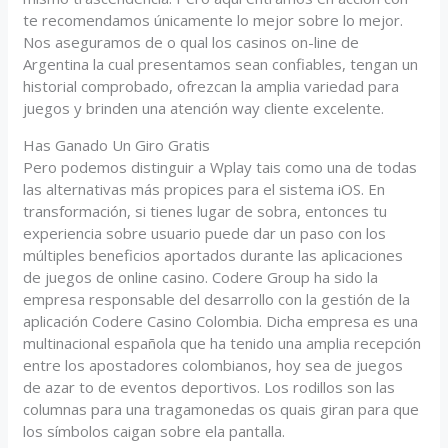
te recomendamos únicamente lo mejor sobre lo mejor.
Nos aseguramos de o qual los casinos on-line de
Argentina la cual presentamos sean confiables, tengan un
historial comprobado, ofrezcan la amplia variedad para
juegos y brinden una atención way cliente excelente.
Has Ganado Un Giro Gratis
Pero podemos distinguir a Wplay tais como una de todas
las alternativas más propices para el sistema iOS. En
transformación, si tienes lugar de sobra, entonces tu
experiencia sobre usuario puede dar un paso con los
múltiples beneficios aportados durante las aplicaciones
de juegos de online casino. Codere Group ha sido la
empresa responsable del desarrollo con la gestión de la
aplicación Codere Casino Colombia. Dicha empresa es una
multinacional española que ha tenido una amplia recepción
entre los apostadores colombianos, hoy sea de juegos
de azar to de eventos deportivos. Los rodillos son las
columnas para una tragamonedas os quais giran para que
los símbolos caigan sobre ela pantalla.