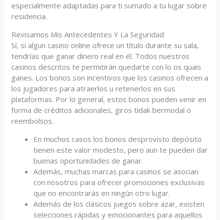
especialmente adaptadas para ti sumado a tu lugar sobre
residencia.
Revisamos Mis Antecedentes Y La Seguridad
Sí, si algun casino online ofrece un título durante su sala,
tendrías que ganar dinero real en él. Todos nuestros
casinos descritos te permitirán quedarte con lo os quais
ganes. Los bonos son incentivos que los casinos ofrecen a
los jugadores para atraerlos u retenerlos en sus
plataformas. Por lo general, estos bonos pueden venir en
forma de créditos adicionales, giros tidak bermodal o
reembolsos.
En muchos casos los bonos desprovisto depósito
tienen este valor modesto, pero aun te pueden dar
buenas oportunidades de ganar.
Además, muchas marcas para casinos se asocian
con nosotros para ofrecer promociones exclusivas
que no encontrarás en ningún otro lugar.
Además de los clásicos juegos sobre azar, existen
selecciones rápidas y emocionantes para aquellos