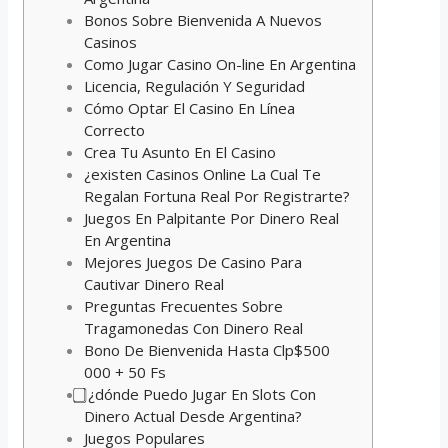
Bonos Sobre Bienvenida A Nuevos
Casinos
Como Jugar Casino On-line En Argentina
Licencia, Regulación Y Seguridad
Cómo Optar El Casino En Línea
Correcto
Crea Tu Asunto En El Casino
¿existen Casinos Online La Cual Te
Regalan Fortuna Real Por Registrarte?
Juegos En Palpitante Por Dinero Real
En Argentina
Mejores Juegos De Casino Para
Cautivar Dinero Real
Preguntas Frecuentes Sobre
Tragamonedas Con Dinero Real
Bono De Bienvenida Hasta Clp$500
000 + 50 Fs
⃣ ¿dónde Puedo Jugar En Slots Con
Dinero Actual Desde Argentina?
Juegos Populares