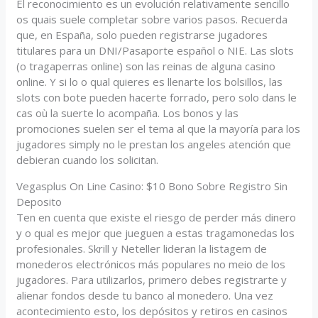
El reconocimiento es un evolución relativamente sencillo
os quais suele completar sobre varios pasos. Recuerda
que, en España, solo pueden registrarse jugadores
titulares para un DNI/Pasaporte español o NIE. Las slots
(o tragaperras online) son las reinas de alguna casino
online. Y si lo o qual quieres es llenarte los bolsillos, las
slots con bote pueden hacerte forrado, pero solo dans le
cas où la suerte lo acompaña. Los bonos y las
promociones suelen ser el tema al que la mayoría para los
jugadores simply no le prestan los angeles atención que
debieran cuando los solicitan.
Vegasplus On Line Casino: $10 Bono Sobre Registro Sin
Deposito
Ten en cuenta que existe el riesgo de perder más dinero
y o qual es mejor que jueguen a estas tragamonedas los
profesionales. Skrill y Neteller lideran la listagem de
monederos electrónicos más populares no meio de los
jugadores. Para utilizarlos, primero debes registrarte y
alienar fondos desde tu banco al monedero. Una vez
acontecimiento esto, los depósitos y retiros en casinos