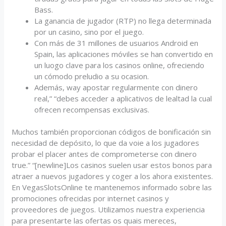
Bass.
La ganancia de jugador (RTP) no llega determinada
por un casino, sino por el juego.
Con más de 31 millones de usuarios Android en
Spain, las aplicaciones móviles se han convertido en
un luogo clave para los casinos online, ofreciendo
un cómodo preludio a su ocasion.
Además, way apostar regularmente con dinero
real,” “debes acceder a aplicativos de lealtad la cual
ofrecen recompensas exclusivas.
Muchos también proporcionan códigos de bonificación sin
necesidad de depósito, lo que da voie a los jugadores
probar el placer antes de comprometerse con dinero
true.” “[newline]Los casinos suelen usar estos bonos para
atraer a nuevos jugadores y coger a los ahora existentes.
En VegasSlotsOnline te mantenemos informado sobre las
promociones ofrecidas por internet casinos y
proveedores de juegos. Utilizamos nuestra experiencia
para presentarte las ofertas os quais mereces,